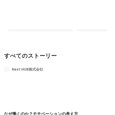
すべてのストーリー
なぜ働くのか？モチベーションの考え
大学中退から見つけた
方
Next HUB株式会社
最新順で表示
最新順で表示
なぜ働くのか？モチベーションの考え方