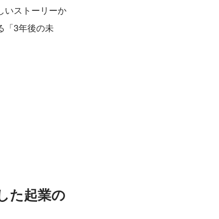
しいストーリーか
る「3年後の未
押した起業の