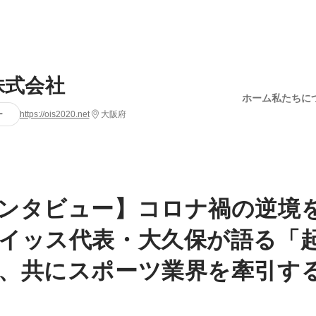
S株式会社
ホーム
私たちに
ー
https://ois2020.net
大阪府
ンタビュー】コロナ禍の逆境
イッス代表・大久保が語る「
、共にスポーツ業界を牽引す