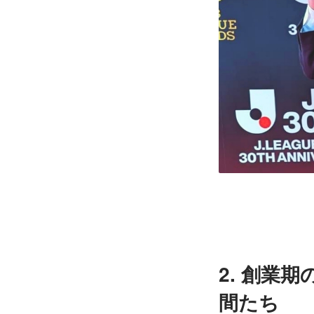
2. 創業
間たち