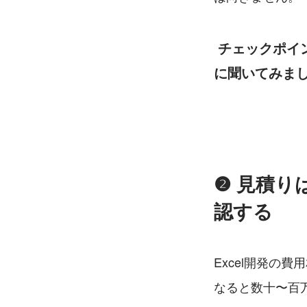
チェックポイ
に聞いてみま
❷ 見積
認する
Excel開発の
なると数十〜百