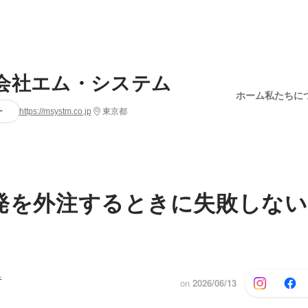
会社エム・システム
ホーム
私たちに
ー
https://msystm.co.jp
東京都
l開発を外注するときに失敗しな
キ
on
2026/06/13