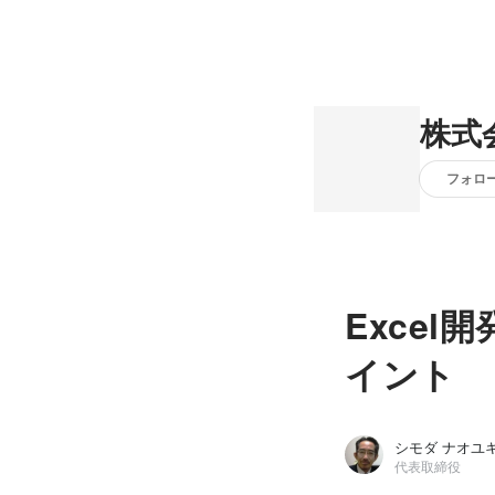
株式
フォロ
Exce
イント
シモダ ナオユ
代表取締役