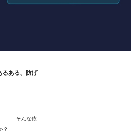
注あるある、防げ
い」——そんな依
か？