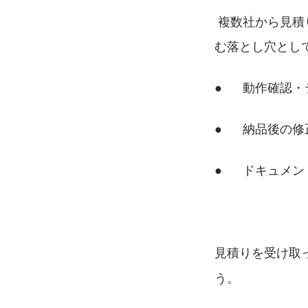
 複数社から見
む落とし穴とし
●      動作確
●      納品
●      ド
見積りを受け取
う。