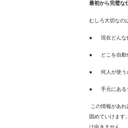
最初から完璧な
むしろ大切なの
●      現在
●      どこ
●      何人
●      手元
 この情報があ
固めていけます
は向きません。