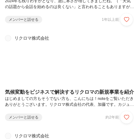
2024年も残りわずかとなり、急に寒さが増してきましたね。（「天気
の話題から会話を始めるのは良くない」と言われることもありますが、
私たちのように気候変動に関わる仕事をしていると、意外と盛り上がる
ことが多いです！）今回のnoteは、2024年を通じて私たちがどのよう
メンバーと話せる
1年以上前
に成長してきたかを振り返りつつ、最新の取り組みや変化をご紹介する
機会として執筆しています。まず初めに、私たちリクロマは、気候変動
というこれからも人々が直面し続ける課題に対し、複数のビジネスを創
リクロマ株式会社
り出すことで解決を目指しているベンチャー企業です。2020年4月から
は、「プライム上場企業が有価証券報告書などで開示が求められる気候
変動に...
気候変動をビジネスで解決するリクロマの新規事業を紹介
はじめましての方もそうでない方も、こんにちは！noteをご覧いただき
ありがとうございます。リクロマ株式会社の代表、加藤です。カジュア
ル面談や面接のときに「今の事業は分かったのですが、新規事業はどの
ようなことを考えているのですか？」とご質問いただくことが多いた
メンバーと話せる
約2年前
め、noteでお伝えしたいと思います！気候変動と私たちの関係「気候変
動は自分には関係ないと思っていましたが、実際には大きく関係してい
るんですね。」このような言葉を、面談や面接の際によく聞きます。例
リクロマ株式会社