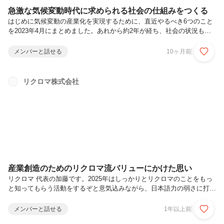
急激な気候変動時代に求められる社会の仕組みをつくる
はじめに気候変動の産業化を実現するために、直近やるべき6つのこと
を2023年4月にまとめました。あれから約2年が経ち、社会の状況も、
そして自分たちの考え方も少しずつ変化してきました。この間に、気候
変動は企業経営や投資判断の中心的なテーマになり、「環境対応」では
メンバーと話せる
10ヶ月前
なく「経済のルール」をつくり変える存在になりつつあります。同時
に、リクロマという会社がこの時代においてどんな役割を果たすべきか
がより明確に見えてきました。そこで改めて、リクロマのミッションと
リクロマ株式会社
ビジョンについて整理したいと思います。言葉の定義について当社で
は、以下のように定義しています。ミッション：誰に、何を提供する会
社なのかビジョン：...
産業創造のためのリクロマ流バリューにかけた思い
リクロマ 代表の加藤です。2025年はしっかりとリクロマのことをもっ
と知ってもらう活動をするぞと意気込みながら、日本語力の弱さに打ち
ひしがれています。オンボーディングの仕組み充実化やミッション・ビ
ジョンの再定義などの面から2024年を振り返る文章を昨年度に出しま
メンバーと話せる
1年以上前
したが、今回はバリューを制定したことに焦点を当ててnoteを書きたい