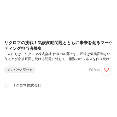
えば、世界経済フォーラム（WEF）の2024年の調査によれば、気候変
動は直近2年間で2番目に大きなリスクとされ、今後10年間にいたって
は最も...
リクロマの挑戦！気候変動問題とともに未来を創るマーケ
ティング担当者募集
こんにちは。リクロマ株式会社 代表の加藤です。私達は気候変動とい
う人々が今後直面し続ける問題に対して、複数のビジネスを作り続ける
ことで解決をしていきたいというベンチャー企業です。今回マーケティ
ング部の立ち上げにあたり、私達が大事にしようとしている文化や現状
メンバーと話せる
約2年前
のマーケティング戦略、おまかせしたいこと、マーケターとして考えら
れるキャリアをお伝えしていきたいと思います。リクロマが今提供して
いるサービスまずはじめのビジネスとして、「プライム上場企業を主な
リクロマ株式会社
ターゲットとして気候変動に対する情報開示から戦略に至るまでのコン
サルティング」を行っています。ざっくりいうと、企業さまの「カーボ
ンニュートラルをど...