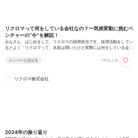
リクロマって何をしている会社なの？〜気候変動に挑むベ
ンチャーの"今”を解説！
みなさん、はじめまして。リクロマの採用担当です。採用活動をしてい
るとよく「リクロマって、名前は聞いたけど実際には何をしている会社
なの？」「気候変動という言葉は知っているけど、具体的にどんな課題
があるの？」といったご質問をいただきます。そんな疑問や不安を解消
メンバーと話せる
1年以上前
するため、今回は 「気候変動の現状と課題」、そして 「リクロマが目
指す世界と事業内容」 について、できるだけわかりやすくお伝えした
いと思います。1. はじめにリクロマは2018年に設立され、東京・渋谷
リクロマ株式会社
に拠点を置く 「気候変動コンサルティング」 を手がけるベンチャー企
業です。「気候変動に対する取り組みを通じて、持続可能な社会を実現
する」こ...
2024年の振り返り