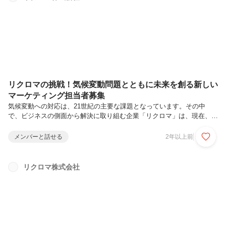
が、安藤さんは入社されて今何ヶ月になりますか？安）2023年9月1日
入社なので、4ヶ月目になりました（インタビュー時点：2024/1/16）
イ）4...
リクロマの挑戦！気候変動問題とともに未来を創る新しい
マーケティング担当者募集
気候変動への対応は、21世紀の主要な課題となっています。その中
で、ビジネスの側面から解決に取り組む企業「リクロマ」は、現在、代
表自らが手探りでマーケティング活動を行っています。この大きなチャ
レンジに、共に立ち向かう新しいマーケティング担当者を求めていま
メンバーと話せる
2年以上前
す！今回、マーケティングを行なっている代表加藤へのインタビューを
行いながら、実際の仕事内容、これから新しく入られる方への期待につ
いて話を聞いてみました！ーーー今回マーケティング担当を募集するこ
リクロマ株式会社
とにした背景を教えてください。実は、これまでリクロマは専任のマー
ケティング担当者が不在でした。私としても、マーケティングの知識や
経験は浅いので、現在手...