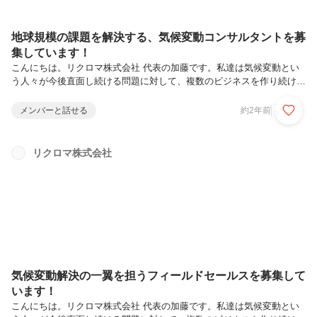
地球規模の課題を解決する、気候変動コンサルタントを募
集しています！
こんにちは。リクロマ株式会社 代表の加藤です。私達は気候変動とい
う人々が今後直面し続ける問題に対して、複数のビジネスを作り続ける
ことで解決をしていきたいというベンチャー企業です。今回、気候変動
関連課題に関するコンサルティングメンバーの募集にあたり私たちが大
メンバーと話せる
約2年前
事にしようとしている文化や現状と今後のコンサルティンググループの
戦略、おまかせしたいこと、コンサルタントとして考えられるキャリア
をお伝えしていきたいと思います。リクロマが今提供しているサービス
リクロマ株式会社
私たちは、はじめのビジネスとしてプライム上場企業を主なターゲット
として気候変動に対する情報開示から戦略に至るまでのコンサルティン
グを行っています。...
気候変動解決の一翼を担うフィールドセールスを募集して
います！
こんにちは。リクロマ株式会社 代表の加藤です。私達は気候変動とい