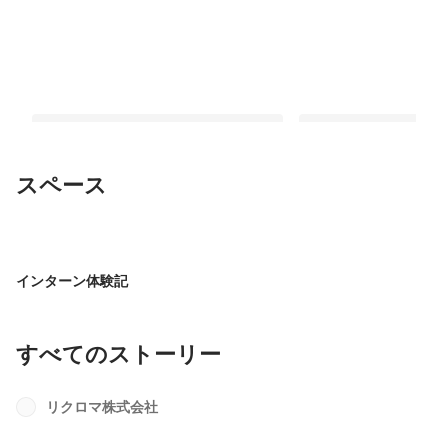
スペース
「気候変動」を「仕事」にするってど
急激な気候変動時代に
ういうこと？リクロマの事業と働き方
の仕組みをつくる
インターン体験記
を3本の動画にまとめました
最新順で表示
最新順で表示
すべてのストーリー
リクロマ株式会社