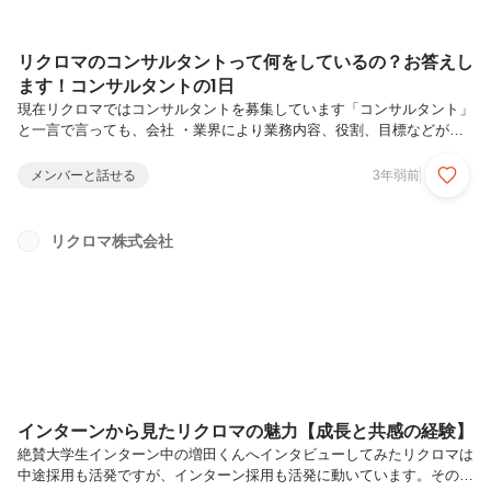
リクロマのコンサルタントって何をしているの？お答えし
ます！コンサルタントの1日
現在リクロマではコンサルタントを募集しています「コンサルタント」
と一言で言っても、会社 ・業界により業務内容、役割、目標などが異
なる為、今回はリクロマの気候変動コンサルタントの1日をお伝えしま
す。まずは会社の紹介です。リクロマとは・・東証プライム40社以上
メンバーと話せる
3年弱前
の支援実績がある、気候変動に特化した事業を行っている会社です。主
な事業としては各社の課題に沿った以下コンサルティング支援などを行
っています。以下リクロマHPです面接でも「気候変動のコンサルタン
リクロマ株式会社
ト」のイメージが湧きにくいです.....と感想を頂くことが多い為、今回
は実際にコンサルタントとして勤務されている藤田さんの仕事内容をイ
ンタビュー形...
インターンから見たリクロマの魅力【成長と共感の経験】
絶賛大学生インターン中の増田くんへインタビューしてみたリクロマは
中途採用も活発ですが、インターン採用も活発に動いています。その中