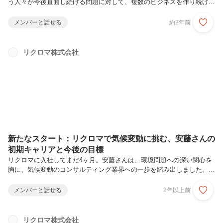
う人々が今後直面し続ける問題に対して、複数のビジネスを作り続ける
ことで解決をしていきたいというベンチャー企業です。今回、フィール
ドセールスの募集にあたり私たちが大事にしようとしている文化や、現
メンバーと話せる
約2年前
状と今後のセールスグループの戦略、おまかせしたいこと、フィールド
セールスとして考えられるキャリアをお伝えしていきたいと思います。
リクロマが今提供しているサービス私たちは、はじめのビジネスとして
リクロマ株式会社
プライム上場企業を主なターゲットとして気候変動に対する情報開示か
ら戦略に至るまでのコンサルティングを行っています。ざっくり言いま
すと、企業さまの「...
新たなスタート：リクロマで気候変動に挑む、安藤さんの
初期キャリアと今後の目標
リクロマに入社してまだ4ヶ月。安藤さんは、環境問題への深い関心を
胸に、気候変動のコンサルティング業界への一歩を踏み出しました。若
手ながらも、彼女の情熱と新鮮な視点は、会社内で早くも注目を集めて
います。今回のインタビューでは、現在の仕事内容、そして今後の目標
メンバーと話せる
2年以上前
について話してくれました。リクロマでの新たなスタート※以下、イ：
インタビュアー、安：安藤さんになります。イ）お久しぶりです＾＾今
日は現在の仕事内容含めて、色々と話を聞かせてくださいね。早速です
リクロマ株式会社