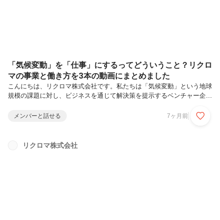
「気候変動」を「仕事」にするってどういうこと？リクロ
マの事業と働き方を3本の動画にまとめました
こんにちは、リクロマ株式会社です。私たちは「気候変動」という地球
規模の課題に対し、ビジネスを通じて解決策を提示するベンチャー企業
です。採用活動を通じて多くの候補者さまとお話しする中で、このよう
な声をよくいただきます。「気候変動という言葉はニュースでよく聞く
メンバーと話せる
7ヶ月前
けれど、具体的にどうビジネスにつながるのかイメージが湧かない」
「NPOやボランティアではなく、企業として取り組む意義は何だろ
う？」そこで今回、その疑問にお答えするために、リクロマの「市場環
リクロマ株式会社
境」「事業内容」「働く環境」をギュッと凝縮した3本の短編動画（各
3〜4分）を作成しました。この記事では、それぞれの動画のポイント
をご紹介します。1....