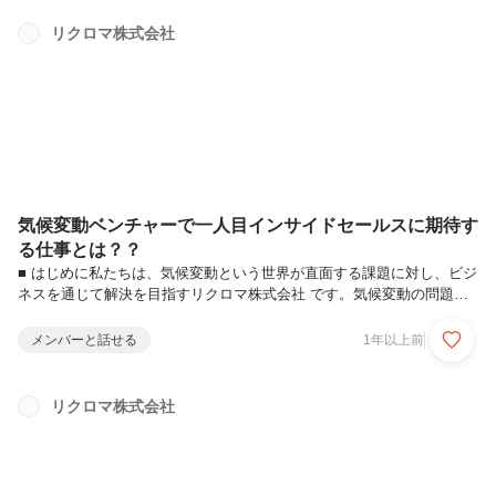
と思います。1.バリューを制定した背景弊社リクロマは、2020年4月に
気候変動領域で産業をつくることで社会貢献するんだ！という強い想い
リクロマ株式会社
のもとに事業ドメインをピボットしました。そこから今日に至るまで、
事業の種を探索→立ち上げる→伸ばす。また別の事業の種を探索→立ち
上...
気候変動ベンチャーで一人目インサイドセールスに期待す
る仕事とは？？
■ はじめに私たちは、気候変動という世界が直面する課題に対し、ビジ
ネスを通じて解決を目指すリクロマ株式会社 です。気候変動の問題は
今後ますます深刻化する中、私たちリクロマは複数のビジネスを創出
し、持続可能な社会の実現に貢献したいと考えています。今回、リクロ
メンバーと話せる
1年以上前
マ初のインサイドセールスを募集 するにあたり、について詳しくお伝
えしたいと思います。気候変動について興味をお持ちの方や、インサイ
ドセールス立ち上げなど、リクロマでの挑戦に興味がある方は、ぜひ最
リクロマ株式会社
後までご覧ください！1.リクロマって何をしている会社？リクロマ株式
会社は、気候変動という地球規模の問題に真っ向から挑むベンチャー企
業です。プライム...