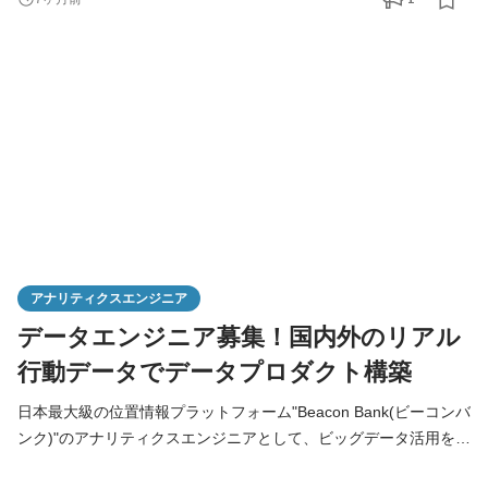
自社プロダクト（位置情報ビッグデータが関連する）のフロント
エンド開発 ■事業領域（リテール・メディア・スマートシティ）
におけるクライアントとの共同サービスのフロントエンド
アナリティクスエンジニア
データエンジニア募集！国内外のリアル
行動データでデータプロダクト構築
日本最大級の位置情報プラットフォーム"Beacon Bank(ビーコンバ
ンク)"のアナリティクスエンジニアとして、ビッグデータ活用を推
進する役割をお任せします。データ分析とデータエンジニアリン