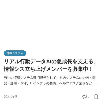
界で初めて人流ビッグデータ企業として東証に上場。年率40%で
急成
情報システム
リアル行動データAIの急成長を支える、
情報シス立ち上げメンバーを募集中！
当社の情報システム部門担当として、社内システムの企画・開
発・運用・保守、ITインフラの整備、ヘルプデスク業務など、幅
広くご担当いただきます。成長中の当社で、IT環境の最適化と業
務効率化を推進し、事業成長を支える重要なポジションです。 ・
0
約1年前
社内システムの企画、導入、運用、保守（基幹システム、グルー