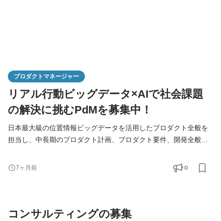
プロダクトマネージャー
リアル行動ビッグデータ×AIで社会課題
の解決に挑むPdMを募集中！
日本最大級の位置情報ビッグデータを活用したプロダクト全般を
担当し、中長期のプロダクト計画、プロダクト要件、開発全般を
担っていただきます。事業担当・エンジニア・デザイナーとタッ
グを組み、顧客体験のアップデートに寄与するプロダクト開発を
0
7ヶ月前
お任せします。 【仕事の魅力】 ■将来的に経営参画の可能性が
高いポジションです ■プロダクトに関する大きな裁量をもって
手掛けることが可能です ■市場で誰も見たことのな
コンサルティングの募集