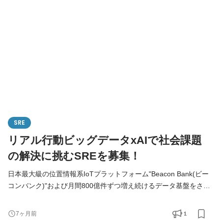
内容】 ・Webシステム開発 ・Next.js、Vue.js、Django、Go等の
言語やフレームワークを使ったモダンな開発環境 ・Google Cloud
上の最新の
SRE
リアル行動ビッグデータxAIで社会課題
の解決に挑むSREを募集！
日本最大級の位置情報系IoTプラットフォーム"Beacon Bank(ビー
コンバンク)"および月間800億件ずつ増え続けるデータ基盤をささ
えるSREとして、プロダクトの継続的な成長のため信頼性・可用
性の向上、追加開発、リファクタリグ、効率化などに取り組んで
1
7ヶ月前