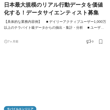
日本最大規模のリアル行動データを価値
化する！データサイエンティスト募集
【具体的な業務内容例】 ■ デイリーアクティブユーザー1,000万
以上のテラバイト級データからの抽出・集計・分析 ■ ユーザー
の属性推定、来客数予測、リコメンドエンジンなど予測・最適化
モデルを用いたアルゴリズムの開発・Dev/MLops ■ BIツールを
0
7ヶ月前
用いたデータの可視化・ダッシュボード化 ■ リテール・メーカ
ー・製造・金融・エンターテインメント・マスコミ等、広範囲に
わたる業界の様々な分野でのデータ分析およびそのコンサ
モバイルエンジニア