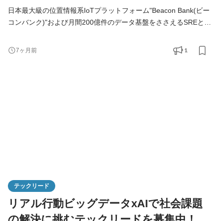
日本最大級の位置情報系IoTプラットフォーム"Beacon Bank(ビー
コンバンク)"および月間200億件のデータ基盤をささえるSREとし
てアプリケーションエンジニアと共にプロダクトの継続的な成長
のため信頼性・可用性の向上、自動化、効率化などに取り組んで
1
7ヶ月前
いただくポジションです。 純粋なSREとしての業務の他に、API
などのプログラム開発や、データ基盤の構築、IoT関連のR&Dな
ど、プラスワンのスキルを磨いていただく事も可能です。 【具体
的な業務
テックリード
リアル行動ビッグデータxAIで社会課題
の解決に挑むテックリードを募集中！