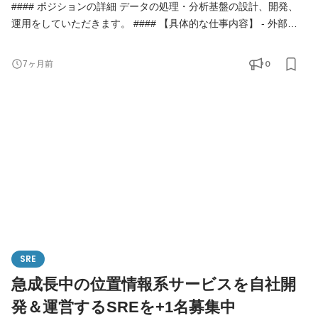
#### ポジションの詳細 データの処理・分析基盤の設計、開発、
運用をしていただきます。 #### 【具体的な仕事内容】 - 外部と
のデータ連携 - 取引先あるいは社内フロントメンバーとデータ仕
様や処理のスキームについて要件を議論し決める。 - AWS S3,
0
7ヶ月前
Google Cloud Storage, Google Drive と言った各種ストレージと
BigQuery 間でのデータの転送処理を Cloud Functions と Airflow
を用いて実装・管理する。 - IAM の発行・管理、データのアクセ
スコントロールを行
SRE
急成長中の位置情報系サービスを自社開
発＆運営するSREを+1名募集中