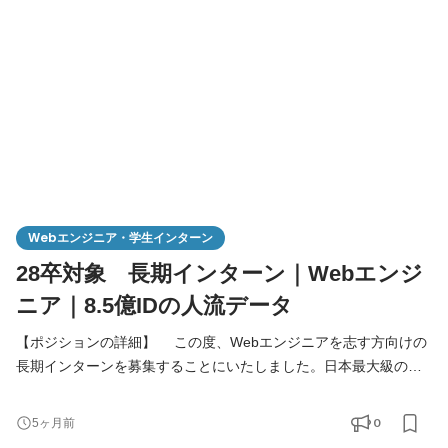
プウェア等） ・サーバー、ネットワーク等ITインフラの構築、運
用、保守、障害対応 ・PC、モバイルデバイス等のセットア
Webエンジニア・学生インターン
28卒対象 長期インターン｜Webエンジ
ニア｜8.5億IDの人流データ
【ポジションの詳細】 この度、Webエンジニアを志す方向けの
長期インターンを募集することにいたしました。日本最大級の位
置情報プラットフォーム「Beacon Bank(ビーコンバンク)」に関わ
るWebシステムを開発するお仕事となります。 興味がある方
0
5ヶ月前
は、ぜひ一度カジュアル面談でお話しましょう！ 【具体的な業務