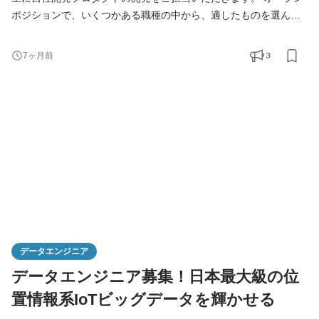
ポジションで、いくつかある職種の中から、適したものを選んで
いただきます。 【具体的な募集職種】 ■Webアプリケーション
開発者 ■データエンジニア ■iOS/Androidエンジニア ■SRE
3
7ヶ月前
【技術スタック】 ・TypeScript、Ruby on Rails、Vue.js、React、
Python、PHP ・MySQL、Redis ・GCP ( BigQuery、Cloud Run、
Google Kubernetes Engine、Anthos、Firebase等） 【求める
人物像】 ■小さい会社のフラット
データエンジニア
データエンジニア募集！日本最大級の位
置情報系IoTビッグデータを輝かせる