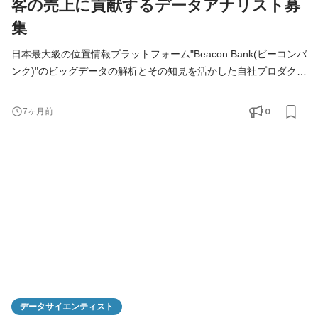
客の売上に貢献するデータアナリスト募
集
日本最大級の位置情報プラットフォーム"Beacon Bank(ビーコンバ
ンク)"のビッグデータの解析とその知見を活かした自社プロダクト
の価値向上提案をお任せします。 BeaconBankは主に位置情報に
関するビッグデータを取り扱いますが、それだけに留まらず、ク
0
7ヶ月前
ライアントニーズに応じてそれらを購買データや商品データ等と
掛け合わせた分析・アルゴリズムの開発からインサイトの導出ま
で行います。また、自社サービスやプロジェクト共通分析ソリュ
データサイエンティスト