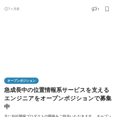
リティ・街づくり、リテールメディア事業などに注目が集まって
います。 今回は第二創業期をこれから創っていくにあたっての事
1
7ヶ月前
業・組織拡大を見据えて、プロジェクトマネージャー候補（現職
でリーダー・ディレクション・SEを経験されている方）を募集し
ます。 【業務内容】 下記対象におけるマネジメント／デ
オープンポジション
急成長中の位置情報系サービスを支える
エンジニアをオープンポジションで募集
中
主に自社開発プロダクトの開発をご担当いただきます。 オープン