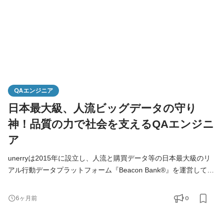
QAエンジニア
日本最大級、人流ビッグデータの守り
神！品質の力で社会を支えるQAエンジニ
ア
unerryは2015年に設立し、人流と購買データ等の日本最大級のリ
アル行動データプラットフォーム『Beacon Bank®』を運営してい
る企業です。小売・流通・不動産・電鉄等の人流可視化、行動変
容を促す広告配信、システムソリューションを提供する企業で
0
6ヶ月前
す。 ■消費の90%以上が行われるリアル社会の非効率や不便を解
消し、よりよい生活体験を届けることがパーパス ■2022年7月に世