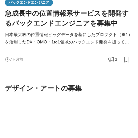
バックエンドエンジニア
急成長中の位置情報系サービスを開発す
るバックエンドエンジニアを募集中
日本最大級の位置情報ビッグデータを基にしたプロダクト（※1）
を活用したDX・OMO・1to1領域のバックエンド開発を担ってい
ただきます。 ※1 来店者の見える化サービス、店舗集客サービ
ス、CRMサービス、分析サービスなど。 【具体的な業務内容】 ■
2
7ヶ月前
自社プロダクト（位置情報ビッグデータが関連する）のバックエ
ンド開発 ■事業領域（リテール・メディア・スマートシティ）に
おけるクライアントとの共同サービスのバックエンド開発
デザイン・アートの募集