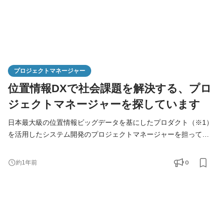
プロジェクトマネージャー
位置情報DXで社会課題を解決する、プロ
ジェクトマネージャーを探しています
日本最大級の位置情報ビッグデータを基にしたプロダクト（※1）
を活用したシステム開発のプロジェクトマネージャーを担ってい
ただきます。 ※1 来店者の見える化サービス、店舗集客サービ
ス、CRMサービス、分析サービスなど。 【業務内容の一例】 ・
0
約1年前
DX・OMO・1to1領域のシステム開発プロジェクトの管理・推進
・事業開発と連携し、プロジェクトの事業発展や横展開の推進 ・
プロダクト戦略の策定と実行 ・顧客・市場ニーズにもとづく