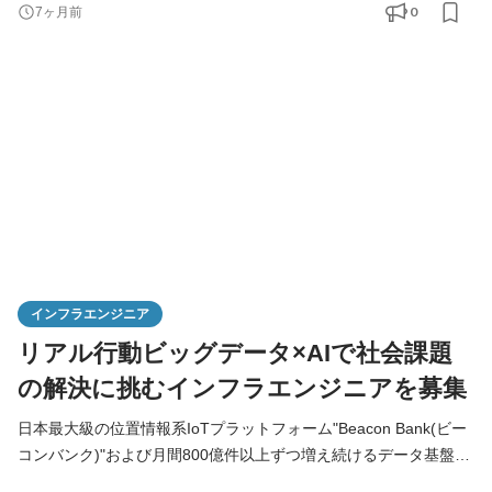
グのニーズを把握し、データマートやBIツールの構築・整備、パ
0
7ヶ月前
イプラインの構築によるデータの効率性、信頼性、スケーラビリ
ティの向上を期待しています。 ### 【具体的な業務内容】 ■ dbt
を用いたデータマートやデータウェアハウスの設計・構築・
インフラエンジニア
リアル行動ビッグデータ×AIで社会課題
の解決に挑むインフラエンジニアを募集
日本最大級の位置情報系IoTプラットフォーム"Beacon Bank(ビー
コンバンク)"および月間800億件以上ずつ増え続けるデータ基盤を
ささえるクラウドエンジニアとして、プロダクトの継続的な成長