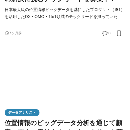
日本最大級の位置情報ビッグデータを基にしたプロダクト（※1）
を活用したDX・OMO・1to1領域のテックリードを担っていただ
きます。 ※1 来店者の見える化サービス、店舗集客サービス、
CRMサービス、分析サービスなど。 ●「2023年 日本テクノロジー
0
7ヶ月前
Fast50」を受賞
https://www.nikkei.com/nkd/disclosure/tdnr/20240321557250/
【具体的な業務内容】 ■プロダクト開発チームにおける技術領域
のリード・マネジメント（適正に応じて） ■自社プロダクト（位
データアナリスト
位置情報のビッグデータ分析を通じて顧