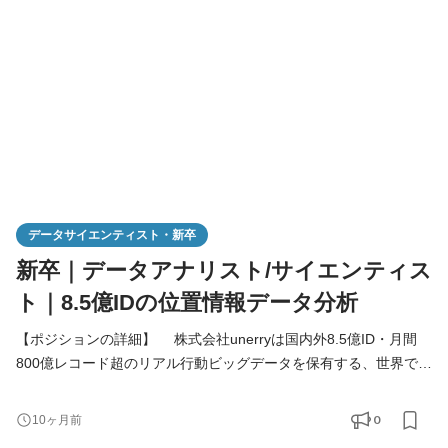
析と自社プロダクトの価値向上提案をするお仕事となります
データサイエンティスト・新卒
新卒｜データアナリスト/サイエンティス
ト｜8.5億IDの位置情報データ分析
【ポジションの詳細】 株式会社unerryは国内外8.5億ID・月間
800億レコード超のリアル行動ビッグデータを保有する、世界でも
ユニークなデータプラットフォーマーです（東証グロース市場上
場）。この日本最大級のデータを核に、「リアル行動分析のイン
0
10ヶ月前
フラ」となることを目指しています。 新卒データアナリスト/サ