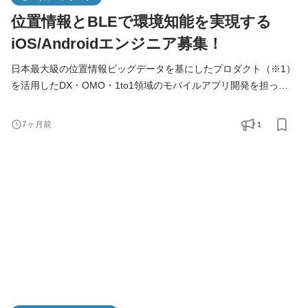
位置情報とBLEで環境知能を実現する
iOS/Androidエンジニア募集！
日本最大級の位置情報ビッグデータを基にしたプロダクト（※1）
を活用したDX・OMO・1to1領域のモバイルアプリ開発を担って
いただきます。 ※1 来店者の見える化サービス、店舗集客サービ
ス、CRMサービス、分析サービスなど。 【具体的な業務内容】 ■
1
7ヶ月前
自社プロダクト（位置情報ビッグデータが関連する）のモバイル
アプリ開発 ■事業領域（リテール・メディア・スマートシティ）
におけるクライアントとの共同サービスのモバイルアプリ