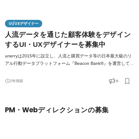
UI/UXデザイナー
人流データを通じた顧客体験をデザイン
するUI・UXデザイナーを募集中
unerryは2015年に設立し、人流と購買データ等の日本最大級のリ
アル行動データプラットフォーム『Beacon Bank®』を運営してい
る企業です。小売・流通・不動産・電鉄等の人流可視化、行動変
容（広告）、システムソリューションを提供する企業です。 ■消
0
2年弱前
費の90%以上が行われるリアル社会の非効率や不便を解消し、よ
りよい生活体験を届けることがパーパス ■2022年7月に人流ビッグ
データ企業として上場。年率40%で急成長中 ■どの店でもどの街
PM・Webディレクションの募集
に