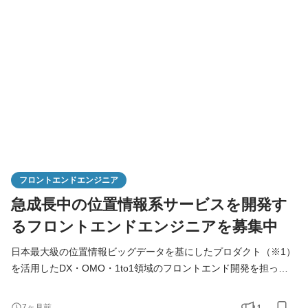
いただくポジションです。 【具体的な業務内容】 ・安定的品質と
開発生産性を高次元でバランスを取るための各種施策の起案、実
施 ・クラウドにおけるインスタンスやネットワークなどの構築
フロントエンドエンジニア
急成長中の位置情報系サービスを開発す
るフロントエンドエンジニアを募集中
日本最大級の位置情報ビッグデータを基にしたプロダクト（※1）
を活用したDX・OMO・1to1領域のフロントエンド開発を担って
いただきます。 ※1 来店者の見える化サービス、店舗集客サービ
ス、CRMサービス、分析サービスなど。 【具体的な業務内容】 ■
1
7ヶ月前