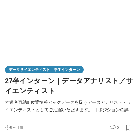
データサイエンティスト・学生インターン
27卒インターン｜データアナリスト／サ
イエンティスト
本選考直結!! 位置情報ビッグデータを扱うデータアナリスト・サ
イエンティストとしてご活躍いただきます。 【ポジションの詳
細】 この度、2027年卒業予定の方を対象として、データアナリ
ストおよびデータサイエンティストを志す方向けの長期インター
0
9ヶ月前
ンを募集することにいたしました。 日本最大級の位置情報プラッ
トフォーム「Beacon Bank(ビーコンバンク)」のビッグデータの解