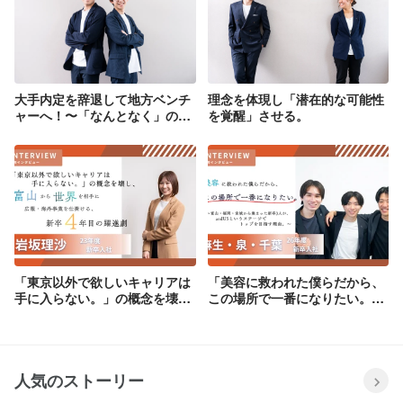
大手内定を辞退して地方ベンチ
理念を体現し「潜在的な可能性
ャーへ！〜「なんとなく」の就
を覚醒」させる。
活に終止符を打った2人の本音
対談〜
「東京以外で欲しいキャリアは
「美容に救われた僕らだから、
手に入らない。」の概念を壊
この場所で一番になりたい。」
し、富山から世界を相手に広
富山・福岡・宮城から集まった
報・海外事業を仕掛ける、新卒
新卒3人が、andUSというステ
4年目の躍進劇。
ージでトップを競い合う理由。
人気のストーリー