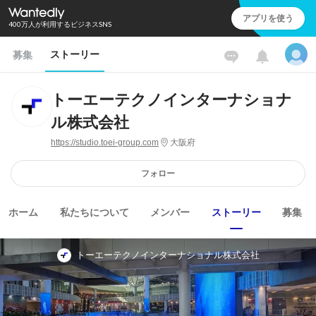
アプリを使う
400万人が利用するビジネスSNS
ストーリー
募集
トーエーテクノインターナショナ
ル株式会社
https://studio.toei-group.com
大阪府
フォロー
ホーム
私たちについて
メンバー
ストーリー
募集
トーエーテクノインターナショナル株式会社