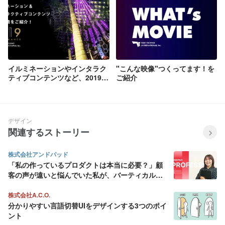
イルミネーションやインタラク
"こんな映像"つくってます！を
ティブコンテンツなど、2019年
ご紹介
の実績をご紹介！
デザイン
関連するストーリー
株式会社アンドパッド
「私の作っているプロダクトは本当に必要？」顧
客の声が遠いと悩んでいた私が、バーティカル
SaaS にデザインの面白さを見出すまで
株式会社A.C.O.
分かりやすい言語切替UIをデザインする3つのポイ
ント