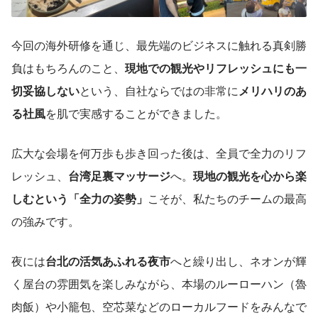
今回の海外研修を通じ、最先端のビジネスに触れる真剣勝
負はもちろんのこと、
現地での観光やリフレッシュにも一
切妥協しない
という、自社ならではの非常に
メリハリのあ
る社風
を肌で実感することができました。
広大な会場を何万歩も歩き回った後は、全員で全力のリフ
レッシュ、
台湾足裏マッサージ
へ。
現地の観光を心から楽
しむという「全力の姿勢」
こそが、私たちのチームの最高
の強みです。
夜には
台北の活気あふれる夜市
へと繰り出し、ネオンが輝
く屋台の雰囲気を楽しみながら、本場のルーローハン（魯
肉飯）や小籠包、空芯菜などのローカルフードをみんなで