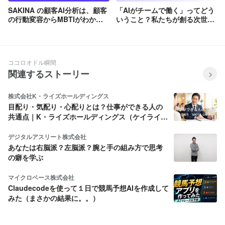
SAKINA の顧客AI分析は、顧客
「AIがチームで働く」ってどう
の行動変容からMBTIがわか
いうこと？私たちが創る次世代
る？！
AI組織基盤『SAKINA CLAW』
の全貌
ココロオドル瞬間
関連するストーリー
株式会社K・ライズホールディングス
目配り・気配り・心配りとは？仕事ができる人の
共通点｜K・ライズホールディングス（ケイライ
ズ)
デジタルアスリート株式会社
あなたは右脳派？左脳派？腕と手の組み方で思考
の癖を学ぶ
マイクロベース株式会社
Claudecodeを使って１日で競馬予想AIを作成して
みた（まさかの結果に。。）