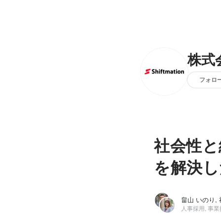
株式
フォロ
社会性と
を解決し
畠山 いのり,
人事採用, 事