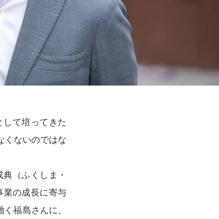
として培ってきた
なくないのではな
成典（ふくしま・
事業の成長に寄与
働く福島さんに、