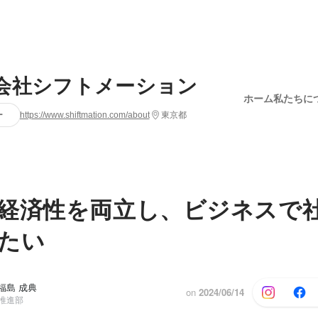
会社シフトメーション
ホーム
私たちに
ー
https://www.shiftmation.com/about
東京都
経済性を両立し、ビジネスで
たい
 福島 成典
on
2024/06/14
業推進部