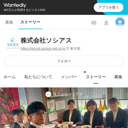
アプリを使う
400万人が利用するビジネスSNS
ストーリー
募集
株式会社ソシアス
https://recruit.socius-net.co.jp
東京都
フォロー
ホーム
私たちについて
メンバー
ストーリー
募集
株式会社ソシアス