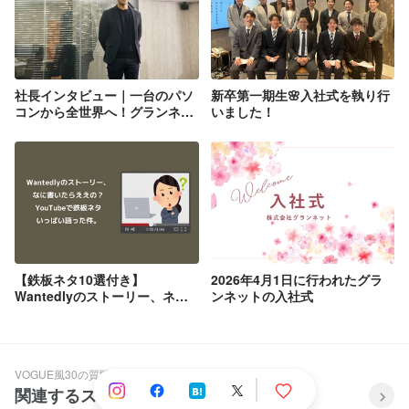
社長インタビュー｜一台のパソ
新卒第一期生🌸入社式を執り行
コンから全世界へ！グランネッ
いました！
トの創業ストーリー
【鉄板ネタ10選付き】
2026年4月1日に行われたグラ
Wantedlyのストーリー、ネタ
ンネットの入社式
切れ！なに書いたらええの？
VOGUE風30の質問答えてみた
関連するストーリー