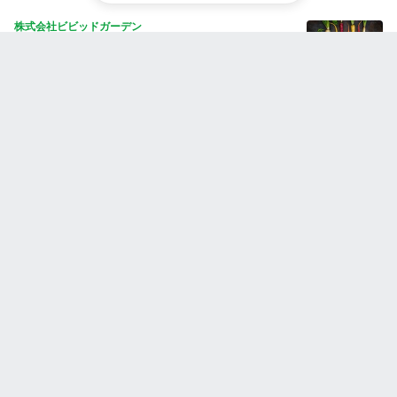
株式会社ビビッドガーデン
VOGUE風30の質問答えてみた
株式会社ペイストレージ
🥃30の質問答えてみた🥃 | こばち編
奈良 英史
VOGUE風30の質問答えてみた - 奈良
人気のストーリー
株式会社STAR UP
利他の精神と当事者意識：CPO池田八輝が語る
STAR UPの価値観と描く未来
Wantedly, Inc.