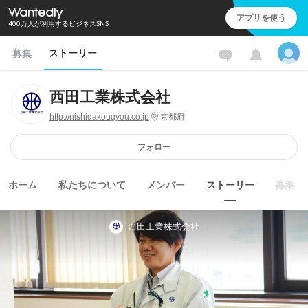
アプリを使う
400万人が利用するビジネスSNS
ストーリー
募集
西田工業株式会社
http://nishidakougyou.co.jp
京都府
フォロー
ホーム
私たちについて
メンバー
ストーリー
募集
西田工業株式会社