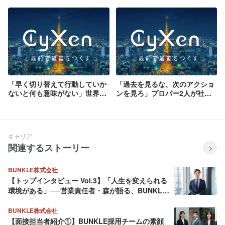
作りたい理想の組織とは
大学生だった彼がCyXenでマネ
【CyXen役員インタビュー】
ージャーを目指す理由とは
「早く切り替えて行動していか
「過去を見るな、次のアクショ
ないと何も意味がない」世界2
ンを見ろ」プロパー2人が社内1
位の離島から東大を目指した青
位になるまでに変えた"たった1
年が、挫折の先に見つけた成長
つの視点"
の法則
キャリア
関連するストーリー
BUNKLE株式会社
【トップインタビュー Vol.3】「人生を変えられる
環境がある」──営業責任者・森が語る、BUNKLE
という挑戦の舞台
BUNKLE株式会社
【面接担当者紹介①】BUNKLE採用チームの素顔