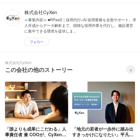
株式会社CyXen
≪事業内容≫ ■RPaaS｜採用代行×AI 採用業務を全面サポート。求
人作成からデータ解析まで、煩雑な採用作業を代行し、施設運営
に集中できる環境を提供しま...
フォロー
株式会社CyXen
この会社の他のストーリー
「誰よりも成果にこだわる」人
「地元の若者が一歩外に踏み出
事責任者 兼 COOが、CyXenで
すきっかけになりたい」平凡な