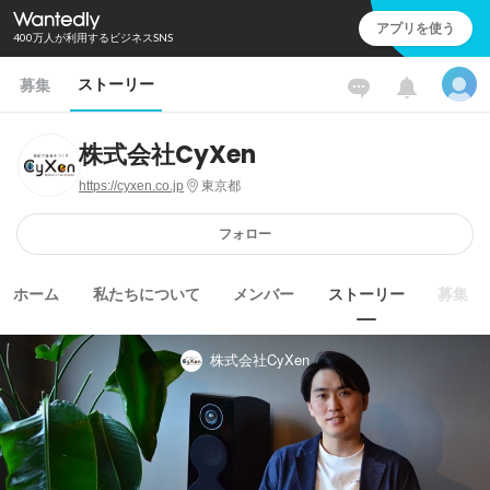
アプリを使う
400万人が利用するビジネスSNS
ストーリー
募集
株式会社CyXen
https://cyxen.co.jp
東京都
フォロー
ホーム
私たちについて
メンバー
ストーリー
募集
株式会社CyXen