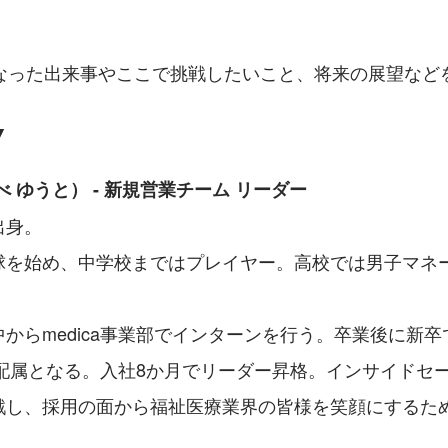
なった出来事やここで挑戦したいこと、将来の展望など
▼
べ ゆうと） - 新規営業チーム リーダー
出身。
球を始め、中学校まではプレイヤー。高校では男子マネ
からmedica事業部でインターンを行う。卒業後に新卒
ca配属となる。入社8か月でリーダー昇格。インサイドセ
戦し、採用の面から福祉医療業界の皆様を笑顔にするた