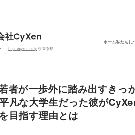
会社CyXen
ホーム
私たちに
ー
https://cyxen.co.jp
東京都
若者が一歩外に踏み出すきっ
平凡な大学生だった彼がCyXe
を目指す理由とは