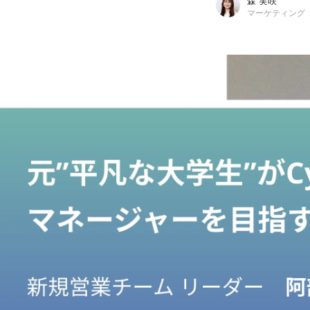
森 実咲
マーケティング
森 実咲
株式会社CyXen / マーケティング