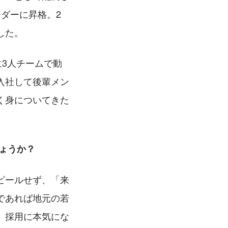
ダーに昇格。2
した。
に3人チームで動
入社して後輩メン
く身についてきた
ょうか？
ピールせず、「来
であれば地元の若
、採用に本気にな