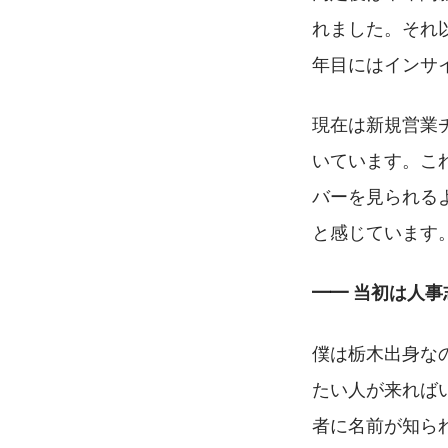
れました。それ
年目にはインサ
現在は新規営業
いています。こ
バーを見られる
と感じています
━━ 当初は人
僕は栃木出身な
たい人が来れば
者に名前が知ら