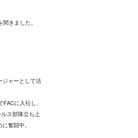
を聞きました。
ージャーとして活
でFACに入社し、
ールス部隊立ち上
めに奮闘中。