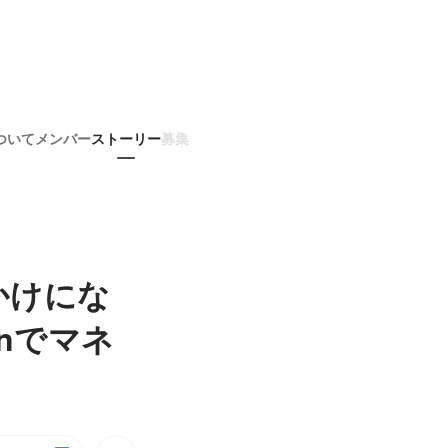
ついて
メンバー
ストーリー
募集
かけにな
nでマネ