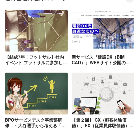
キャリア形成につながる研修や社内認定
制度が充実しています。各々が自身の志
望する分野で活躍できる人財を育成し、
また社員自身の価値向上を目指していま
す。
【結成7年！フットサル】社内
新サービス『建設DX（BIM・
イベント フットサルに参加して
CAD）』WEBサイト公開のお
みた話
知らせ
BPOサービスデスク事業部研
【第２回】 CX（顧客体験価
修 ～大谷選手から考える「価
値）、EX（従業員体験価値）を
値」～
高めるためのDX