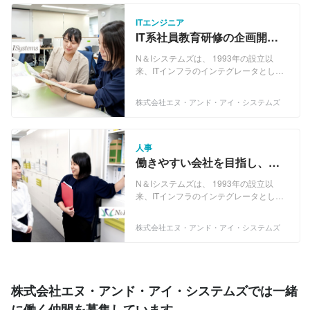
頼を活かし、これからのDX（デジタルト
ランスフォーメーション）時代におい
ITエンジニア
て、DXインテグレータ®としてDXインテ
IT系社員教育研修の企画開
グレーションサービスを提供していま
発・実施・運用・講師担当を
す。 DXサービスとBPOサービスの大き
N＆Iシステムズは、 1993年の設立以
したいエンジニア募集！
く２つの事業を展開し、お客様ビジネス
来、ITインフラのインテグレータとし
のDX化課題の解決をご支援しています。
て、ITインフラ企画・構築・管理・運
N＆Iシステムズの強みは、単なるDXサー
用・保守を主軸とした事業を展開してき
株式会社エヌ・アンド・アイ・システムズ
ビスの提供ではなく、BPOサービスとの
ました。 現在は、およそ30年に渡って培
かけ合わせによりシナジーを生むことで
ってきた人財、技術力、お客様からの信
す。 現在、DX、新規事業立ち上げに積
頼を活かし、これからのDX（デジタルト
極的で、建設DXやIoTソリューションな
ランスフォーメーション）時代におい
人事
どの新たな分野の事業にも挑戦していま
て、DXインテグレータ®としてDXインテ
働きやすい会社を目指し、社
す。 独自サービス「DXクラーク™」で
グレーションサービスを提供していま
員と会社の成長・価値化を支
は、お客様が抱えているDX化課題の解決
す。 DXサービスとBPOサービスの大き
N＆Iシステムズは、 1993年の設立以
援したい人事募集！
をスピーディーにサポート。データ活
く２つの事業を展開し、お客様ビジネス
来、ITインフラのインテグレータとし
用・データ分析・ツール開発スキル（IT
のDX化課題の解決をご支援しています。
て、ITインフラ企画・構築・管理・運
とDXスキル）を備えた専門スタッフが
N＆Iシステムズの強みは、単なるDXサー
用・保守を主軸とした事業を展開してき
株式会社エヌ・アンド・アイ・システムズ
DX推進をご支援するサービスを提供して
ビスの提供ではなく、BPOサービスとの
ました。 現在は、およそ30年に渡って培
います。 独自サービス「ITセクレタリィ
かけ合わせによりシナジーを生むことで
ってきた人財、技術力、お客様からの信
®」では、お客様のIT業務をサポート。
す。 現在、DX、新規事業立ち上げに積
頼を活かし、これからのDX（デジタルト
秘書技能検定の資格を保有し、ホスピタ
極的で、建設DXやIoTソリューションな
ランスフォーメーション）時代におい
リティとITスキルを兼ね備えた社員が周
どの新たな分野の事業にも挑戦していま
て、DXインテグレータ®としてDXインテ
株式会社エヌ・アンド・アイ・システムズでは一緒
辺業務を担い、お客様がコア業務に専念
す。 独自サービス「DXクラーク™」で
グレーションサービスを提供していま
に働く仲間を募集しています
できるサービスを提供しています。 独自
は、お客様が抱えているDX化課題の解決
す。 DXサービスとBPOサービスの大き