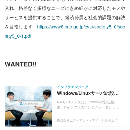
入れ、格差なく多様なニーズにきめ細かに対応したモノや
サービスを提供することで、経済発展と社会的課題の解決
を目指します。
https://www8.cao.go.jp/cstp/society5_0/soc
iety5_0-1.pdf
WANTED!!
インフラエンジニア
Windows/Linuxサーバの設
計・構築・運用したいITエン
N＆Iシステムズは、 1993年の設立以
ジニア募集
来、ITインフラのインテグレータとし
て、ITインフラ企画・構築・管理・運
用・保守を主軸とした事業を展開してき
株式会社エヌ・アンド・アイ・システムズ
ました。 現在は、およそ30年に渡って培
ってきた人財、技術力、お客様からの信