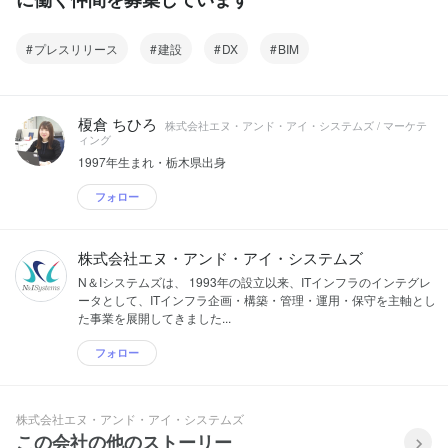
の教育制度「NIアカデミー」では、個人
をスピーディーにサポート。データ活
く２つの事業を展開し、お客様ビジネス
のスキルレベルに合わせたエンジニア研
用・データ分析・ツール開発スキル（IT
のDX化課題の解決をご支援しています。
プレスリリース
建設
修、ホスピタリティやビジネスマナーを
DX
BIM
とDXスキル）を備えた専門スタッフが
N＆Iシステムズの強みは、単なるDXサー
学ぶITセクレタリィ®研修などを、リア
DX推進をご支援するサービスを提供して
ビスの提供ではなく、BPOサービスとの
ル/オンラインで実施しています。自身の
います。 独自サービス「ITセクレタリィ
かけ合わせによりシナジーを生むことで
キャリア形成につながる研修や社内認定
®」では、お客様のIT業務をサポート。
す。 現在、DX、新規事業立ち上げに積
制度が充実しています。各々が自身の志
榎倉 ちひろ
秘書技能検定の資格を保有し、ホスピタ
極的で、建設DXやIoTソリューションな
株式会社エヌ・アンド・アイ・システムズ / マーケテ
望する分野で活躍できる人財を育成し、
ィング
リティとITスキルを兼ね備えた社員が周
どの新たな分野の事業にも挑戦していま
また社員自身の価値向上を目指していま
辺業務を担い、お客様がコア業務に専念
す。 独自サービス「DXクラーク™」で
1997年生まれ・栃木県出身
す。
できるサービスを提供しています。 独自
は、お客様が抱えているDX化課題の解決
の教育制度「NIアカデミー」では、個人
をスピーディーにサポート。データ活
フォロー
のスキルレベルに合わせたエンジニア研
用・データ分析・ツール開発スキル（IT
修、ホスピタリティやビジネスマナーを
とDXスキル）を備えた専門スタッフが
学ぶITセクレタリィ®研修などを、リア
DX推進をご支援するサービスを提供して
株式会社エヌ・アンド・アイ・システムズ
ル/オンラインで実施しています。自身の
います。 独自サービス「ITセクレタリィ
N＆Iシステムズは、 1993年の設立以来、ITインフラのインテグレ
キャリア形成につながる研修や社内認定
®」では、お客様のIT業務をサポート。
ータとして、ITインフラ企画・構築・管理・運用・保守を主軸とし
制度が充実しています。各々が自身の志
秘書技能検定の資格を保有し、ホスピタ
た事業を展開してきました...
望する分野で活躍できる人財を育成し、
リティとITスキルを兼ね備えた社員が周
また社員自身の価値向上を目指していま
辺業務を担い、お客様がコア業務に専念
フォロー
す。
できるサービスを提供しています。 独自
の教育制度「NIアカデミー」では、個人
のスキルレベルに合わせたエンジニア研
修、ホスピタリティやビジネスマナーを
株式会社エヌ・アンド・アイ・システムズ
学ぶITセクレタリィ®研修などを、リア
この会社の他のストーリー
ル/オンラインで実施しています。自身の