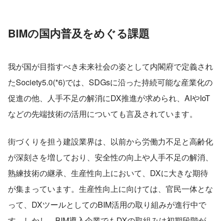
BIMの国内普及をめぐる課題
我が国が目指すべき未来社会の姿として内閣府で定義され
たSociety5.0(*6)では、SDGsに沿った持続可能な産業化の
促進の他、人手不足の解消にDX推進が求められ、AIやIoT
などの先端技術の活用についても言及されています。
街づくりを担う建設業界は、以前から労働力不足と高齢化
が深刻さを増しており、安全性の向上や人手不足の解消、
熟練技術の継承、生産性向上において、DXに大きな期待
が集まっています。生産性向上に向けては、官民一体とな
って、DXツールとしてのBIM活用の取り組みが進行中で
す。しかし、BIM導入企業でもDXの取組みは初期段階が