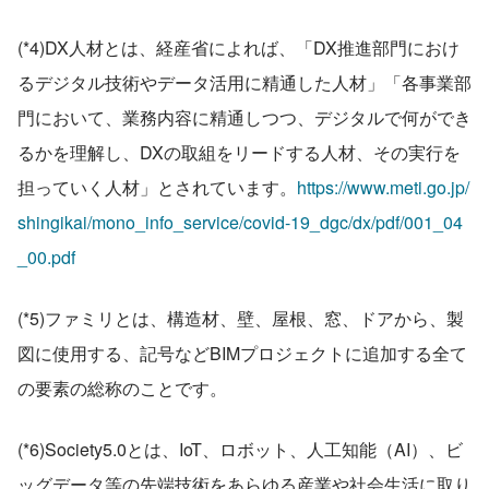
(*4)DX人材とは、経産省によれば、「DX推進部門におけ
るデジタル技術やデータ活用に精通した人材」「各事業部
門において、業務内容に精通しつつ、デジタルで何ができ
るかを理解し、DXの取組をリードする人材、その実行を
担っていく人材」とされています。
https://www.meti.go.jp/
shingikai/mono_info_service/covid-19_dgc/dx/pdf/001_04
_00.pdf
(*5)ファミリとは、構造材、壁、屋根、窓、ドアから、製
図に使用する、記号などBIMプロジェクトに追加する全て
の要素の総称のことです。
(*6)Society5.0とは、IoT、ロボット、人工知能（AI）、ビ
ッグデータ等の先端技術をあらゆる産業や社会生活に取り