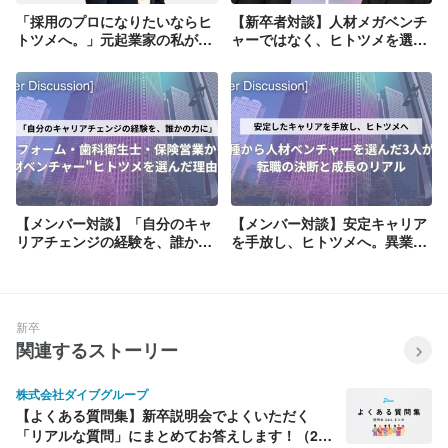
「採用のプロになりたいならヒ
【新卒者対談】人材メガベンチ
トツメへ。」元起業家の私が、
ャーではなく、ヒトツメを選ん
人材業界未経験からヒトツメに
だ理由
入社。1年経ちリーダーも担当
する「採用のプロ」へ
【メンバー対談】「自分のキャ
【メンバー対談】安定キャリア
リアチェンジの経験を、誰かの
を手放し、ヒトツメへ。異業種
力に」。リフォーム・歯科衛生
から人材ベンチャーを選んだ3
士・保険営業から"人材ベンチ
人が語る、転職の決断と成長の
ャー"ヒトツメを選んだ理由と
リアル
は
新卒
関連するストーリー
株式会社ダイブグループ
【よくある質問集】新卒説明会でよくいただく
「リアルな質問」にまとめてお答えします！（26