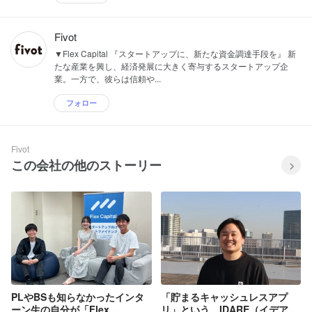
Fivot
▼Flex Capital 『スタートアップに、新たな資金調達手段を』 新
たな産業を興し、経済発展に大きく寄与するスタートアップ企
業。一方で、彼らは信頼や...
フォロー
Fivot
この会社の他のストーリー
PLやBSも知らなかったインタ
「貯まるキャッシュレスアプ
ーン生の自分が「Flex
リ」という、IDARE（イデア）