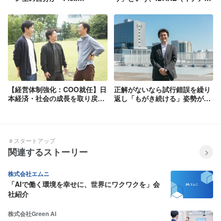
Capital」のスピーディーな審
独自の新しい価値を広める楽し
査を支えているのは大きなやり
さが味わえる絶好のタイミング
がいです。
【経営体制強化：COO就任】日
正解がないなら試行錯誤を繰り
本経済・社会の成長を取り戻し
返し「もがき続ける」姿勢が重
たい
要
＃スタートアップ
関連するストーリー
株式会社エムニ
「AIで働く環境を幸せに、世界にワクワクを」会
社紹介
株式会社Green AI