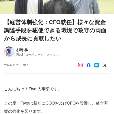
【経営体制強化：CFO就任】様々な資金
調達手段を駆使できる環境で攻守の両面
から成長に貢献したい
杉崎 梓
Fivot / コーポレート・スタッフ
2024/11/13
1
こんにちは！Fivot人事部です。
この度、Fivotは新たにCOOおよびCFOを設置し、経営基
盤の強化を図ります。