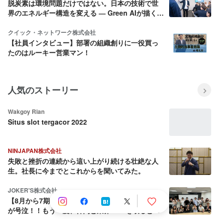
脱炭素は環境問題だけではない。日本の技術で世
界のエネルギー構造を変える ― Green AIが描く未
来
クイック・ネットワーク株式会社
【社員インタビュー】部署の組織創りに一役買っ
たのはルーキー営業マン！
人気のストーリー
Wakgoy Rian
Situs slot tergacor 2022
NINJAPAN株式会社
失敗と挫折の連続から這い上がり続ける壮絶な人
生。社長に今までとこれからを聞いてみた。
JOKER'S株式会社
【8月から7期目へ】会社を売却しようとした社長
が号泣！！もう一度、仲間と業界No.1を取ると決