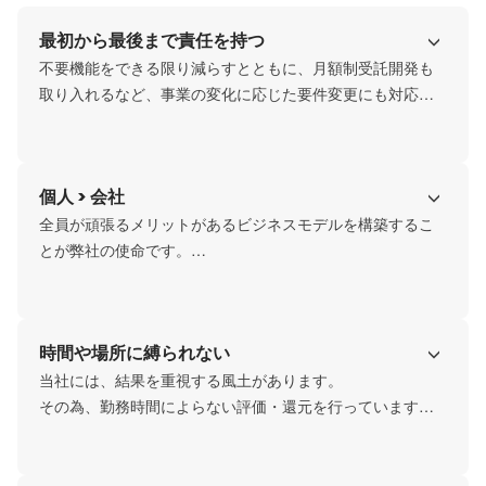
最初から最後まで責任を持つ
不要機能をできる限り減らすとともに、月額制受託開発も
取り入れるなど、事業の変化に応じた要件変更にも対応で
きるような体制を整えています。

クライアントのビジネス成長に真摯に向き合い、納品して
終わりの関係ではなく、サービスの最初から最後までパー
個人 > 会社
トナーとして貢献できるよう尽力します。
全員が頑張るメリットがあるビジネスモデルを構築するこ
とが弊社の使命です。

個人の成長が会社の成長につながると考えています。

全ての人が、“やりがい”をもって働ける社会を創るために、
やりがい搾取をなくし、個人の努力が正当に評価される仕
時間や場所に縛られない
組みを構築します。
当社には、結果を重視する風土があります。

その為、勤務時間によらない評価・還元を行っています。

働き方や働く時間はもちろん、契約形態も自由に選択が可
能です。

頑張りがきちんと報われるので、高いモチベーションを保