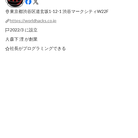
業方針の話まで。オフラインイベントの様
想像以上の裁量が、エ
子をレポートします！
長を加速させた。【メ
東京都渋谷区道玄坂1-12-1
渋谷マークシティW22F
最新順で表示
最新順で表示
https://worldhacks.co.jp
2022/3 に設立
森下 浬 が創業
社長がプログラミングできる