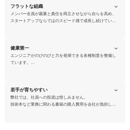
フラットな組織
ち働ける環境です。
メンバー全員が裁量と責任を両立させながら自らを高め、
スタートアップならではのスピード感で成長し続けていま
す。

代表との距離も近く、風通しの良さも抜群です。弊社の社
員は、年齢や経験に関わらず活躍しており、やる気とスキ
健康第一
ルがあれば、さまざまな仕事をお任せします！
エンジニアがのびのびと力を発揮できる各種制度を整備し
ています。

「スポーツジム代補助」や「美容サロン50%オフ」など仕
事だけでなく私生活も充実した毎日を送ってほしいと思っ
ています。

若手が育ちやすい
色々な制度をご用意していますので、どんどん活用してく
ださい！
弊社では、社員への投資は惜しみません。

技術本など業務に関わる書籍の購入費用を会社が負担して
います。

また、エンジニアキャリア開発の機会を提供しています。
挑戦したい技術やポジションへのサポートを全力で行いま