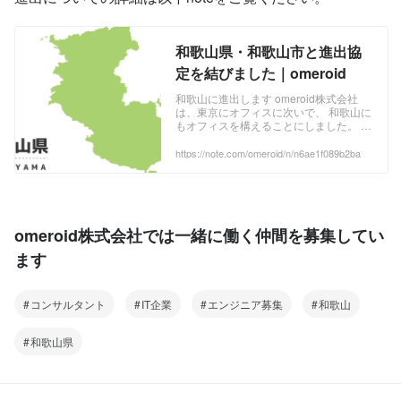
和歌山県・和歌山市と進出協
定を結びました｜omeroid
和歌山に進出します omeroid株式会社
は、東京にオフィスに次いで、 和歌山に
もオフィスを構えることにしました。 採
用を主な目的として、地方進出を決めま
したが、 複数の県を検討した結果、 誘
https://note.com/omeroid/n/n6ae1f089b2ba
致政策の良さ、東京から適度に離れた距
離感、和歌山市役所の方の対応の良さな
どが決め手となりました。 和歌山県・和
歌山市と進出協定調印式を行いました ...
omeroid株式会社では一緒に働く仲間を募集してい
ます
コンサルタント
IT企業
エンジニア募集
和歌山
和歌山県