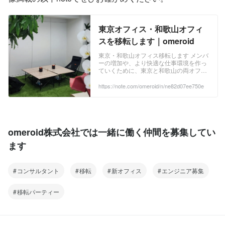
東京オフィス・和歌山オフィ
スを移転します｜omeroid
東京・和歌山オフィス移転します メンバ
ーの増加や、より快適な仕事環境を作っ
ていくために、東京と和歌山の両オフィ
スを移転しました。 東京オフィス 執務
エリアリラックスアウトドアエリアカフ
https://note.com/omeroid/n/ne82d07ee750e
ェソファー移転祝いパーティー 和歌山オ
フィス 執務エリア 待合スペースもある
共用部 綺麗なリフレッシュエリアもあり
ます メンバー募集中です omeroidは随時
メンバー募集中です。 つよつよエンジニ
omeroid株式会社では一緒に働く仲間を募集してい
アになりたい方はご応募待っています。
和歌山採用実績: 2023年4月入社 2名 募
ます
集予定: 2024年 3名 中途・第二新卒も
コンサルタント
移転
新オフィス
エンジニア募集
移転パーティー