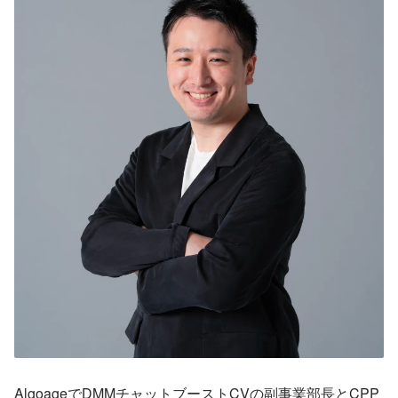
AlgoageでDMMチャットブーストCVの副事業部長とCPP