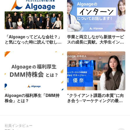
「Algoageってどんな会社？」
学業と両立しながら新規サービ
と気になった時に読んで欲しい
スの成長に貢献。大学生インタ
お話
ーンがAlgoageの仕事に熱中す
るワケ
Algoageの福利厚生「DMM持
“クライアント課題の本質”に向
株会」とは？
き合う─マーケティングの最前
線で磨いた信念で挑む、
Algoageの営業とは
社員インタビュー