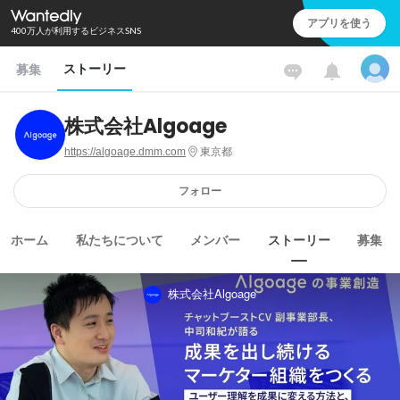
アプリを使う
400万人が利用するビジネスSNS
ストーリー
募集
株式会社Algoage
https://algoage.dmm.com
東京都
フォロー
ホーム
私たちについて
メンバー
ストーリー
募集
株式会社Algoage