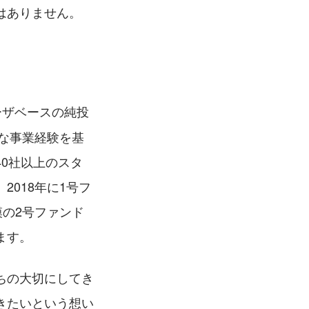
はありません。
、ユーザベースの純投
ルな事業経験を基
0社以上のスタ
018年に1号フ
模の2号ファンド
ます。
ちの大切にしてき
きたいという想い