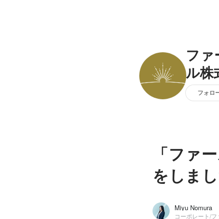
ファ
ル株
フォロ
「ファー
をしまし
Miyu Nomura