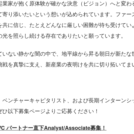
起業家が抱く原体験が確かな決意（ビジョン）へと変わ
て寄り添いたいという想いが込められています。ファー
を共に信じ、たとえどんなに厳しい困難が待ち受けてい
の光を照らし続ける存在でありたいと願っています。
ていない静かな闇の中で、地平線から昇る朝日が新たな
挑戦を真摯に支え、新産業の夜明けを共に切り拓いてま
、ベンチャーキャピタリスト、および長期インターンシ
ぜひ以下募集ページよりご応募ください！
 パートナー直下Analyst/Associate募集！