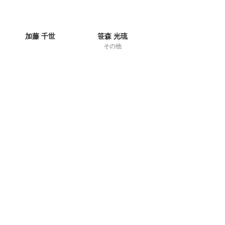
加藤 千世
笹森 光琉
その他