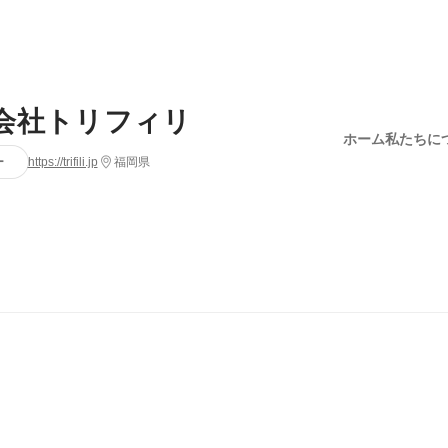
会社トリフィリ
ホーム
私たちに
ー
https://trifili.jp
福岡県