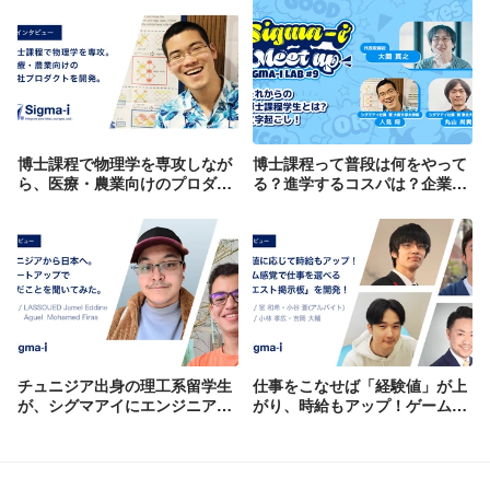
博士課程で物理学を専攻しなが
博士課程って普段は何をやって
ら、医療・農業向けのプロダク
る？進学するコスパは？企業が
トを開発。サイエンスとビジネ
雇うメリットは？「教授 兼 社
スの境界で、何が生まれるの
長」「博士課程 兼 開発者」が
か。
語りました！：Sigma-i Lab #9
文字起こし！
チュニジア出身の理工系留学生
仕事をこなせば「経験値」が上
が、シグマアイにエンジニアと
がり、時給もアップ！ゲーム感
してジョイン。日本のスタート
覚で仕事を選べる「クエスト掲
アップで学んだことを聞いてみ
示板」を開発。
た。