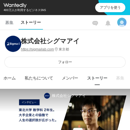
アプリを使う
400万人が利用するビジネスSNS
ストーリー
募集
株式会社シグマアイ
https://sigmailab.com
東京都
フォロー
ホーム
私たちについて
メンバー
ストーリー
募集
株式会社シグマアイ