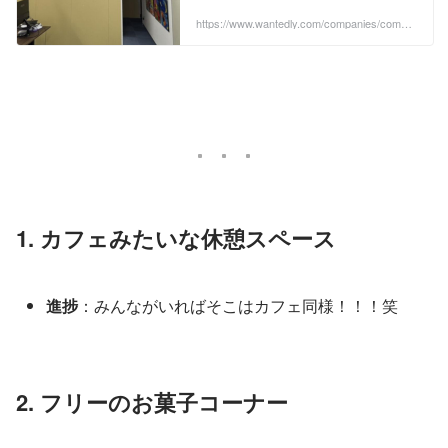
行中です。「せっかくなら、"ここから
先"の空間も、もっと働きやすく、もっと
https://www.wantedly.com/companies/compa
ny_6252224/post_articles/971073
楽しくできた...
1. カフェみたいな休憩スペース
進捗
：みんながいればそこはカフェ同様！！！笑
2. フリーのお菓子コーナー