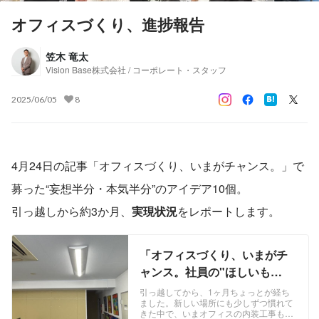
オフィスづくり、進捗報告
笠木 竜太
Vision Base株式会社 / コーポレート・スタッフ
2025/06/05
8
4月24日の記事「オフィスづくり、いまがチャンス。」で
募った“妄想半分・本気半分”のアイデア10個。
引っ越しから約3か月、
実現状況
をレポートします。
「オフィスづくり、いまがチ
ャンス。社員の"ほしいも
の"を集めてみた」 | Vision
引っ越してから、1ヶ月ちょっとが経ち
ました。新しい場所にも少しずつ慣れて
Base株式会社
きた中で、いまオフィスの内装工事も進