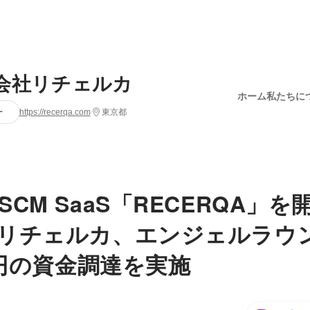
会社リチェルカ
ホーム
私たちに
ー
https://recerqa.com
東京都
CM SaaS「RECERQA」を
リチェルカ、エンジェルラウ
0万円の資金調達を実施