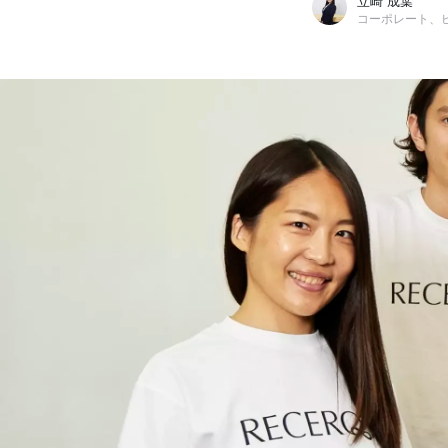
立崎 成葉
コーポレート、
立崎 成葉
株式会社リチェルカ / コーポレート、ビジネス部門