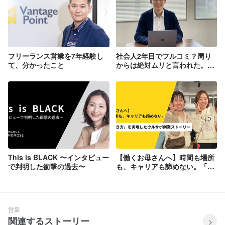
フリーランス営業を7年経験し
社会人2年目でフルコミ？周り
て、分かったこと
からは絶対ムリと言われた。入
社3ヶ月経った今は、、、
This is BLACK 〜インタビュー
【働くお母さんへ】時間も場所
で判明した衝撃の過去〜
も、キャリアも諦めない。「自
由な働き方」を実現したウルサ
ポ創業ストーリー
営業
関連するストーリー