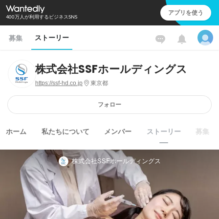
アプリを使う
400万人が利用するビジネスSNS
ストーリー
募集
株式会社SSFホールディングス
https://ssf-hd.co.jp
東京都
フォロー
ホーム
私たちについて
メンバー
ストーリー
募集
株式会社SSFホールディングス