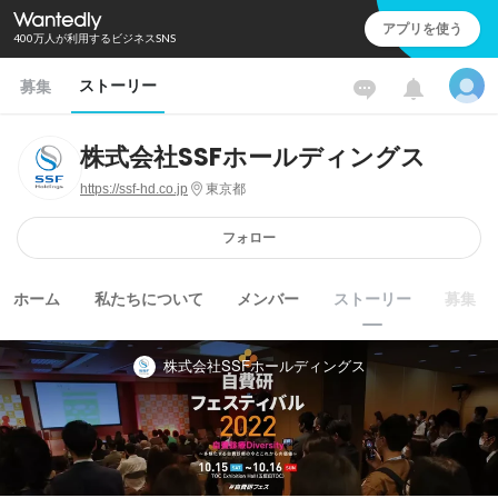
アプリを使う
400万人が利用するビジネスSNS
ストーリー
募集
株式会社SSFホールディングス
https://ssf-hd.co.jp
東京都
フォロー
ホーム
私たちについて
メンバー
ストーリー
募集
株式会社SSFホールディングス