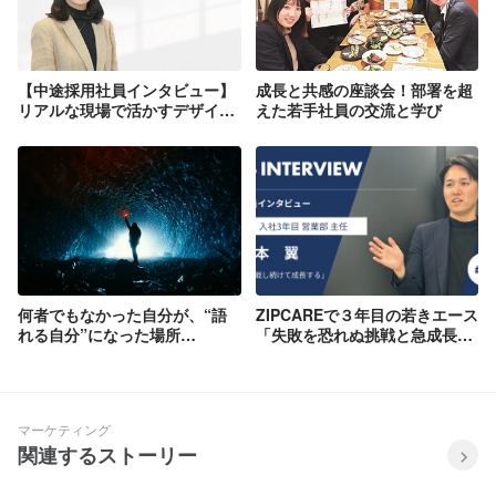
【中途採用社員インタビュー】
成長と共感の座談会！部署を超
リアルな現場で活かすデザイン
えた若手社員の交流と学び
力！営業支援を通じて事業目標
貢献するアプローチ
何者でもなかった自分が、“語
ZIPCAREで３年目の若きエース
れる自分”になった場所
「失敗を恐れぬ挑戦と急成長の
──ZIPCARE（インターンシッ
リアル」
プ生）
マーケティング
関連するストーリー