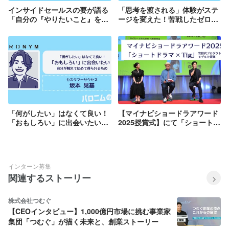
インサイドセールスの要が語る
「思考を渡される」体験がステ
「自分の『やりたいこと』を諦
ージを変えた！苦戦したゼロか
めない」働き方
ら答えを作ること
「何がしたい」はなくて良い！
【マイナビショードラアワード
「おもしろい」に出会いたい！
2025授賞式】にて「ショートド
自分が触れて初めて得られるも
ラマ × Tig」による次世代のプ
の
ロダクトプレースメントモデル
を提案
インターン募集
関連するストーリー
株式会社つむぐ
【CEOインタビュー】1,000億円市場に挑む事業家
集団「つむぐ」が描く未来と、創業ストーリー