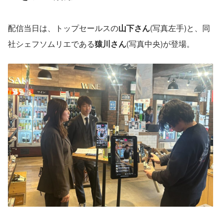
配信当日は、トップセールスの
山下さん
(写真左手)と、同
社シェフソムリエである
猿川さん
(写真中央)が登場。