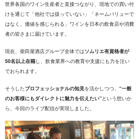
世界各国のワイン生産者と直接つながり、現地での買い付
けを通じて「他社では扱っていない」「ネームバリューで
はなく、価値を感じられる」ワインを日本の飲食店や消費
者の皆さまに届けています。
現在、柴田屋酒店グループ全体では
ソムリエ有資格者が
50名以上在籍
し、飲食業界への教育や支援にも力を注い
でおられます。
そうした
プロフェッショナルの知見
を活かしつつ、
“一般
のお客様にもダイレクトに魅力を伝えたい”
という想いか
ら、今回のライブ配信が実現しました。