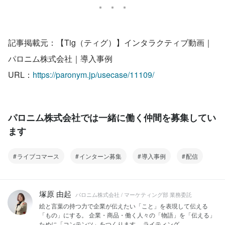
記事掲載元：【Tig（ティグ）】インタラクティブ動画｜
パロニム株式会社｜導入事例
URL：
https://paronym.jp/usecase/11109/
パロニム株式会社では一緒に働く仲間を募集してい
ます
ライブコマース
インターン募集
導入事例
配信
塚原 由起
パロニム株式会社 / マーケティング部 業務委託
絵と言葉の持つ力で企業が伝えたい「こと」を表現して伝える
「もの」にする。 企業・商品・働く人々の「物語」を「伝える」
ために「コンテンツ」をつくります。 ライティング...