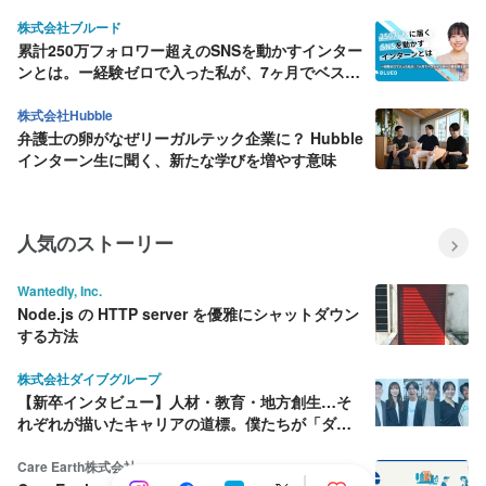
株式会社ブルード
累計250万フォロワー超えのSNSを動かすインター
ンとは。ー経験ゼロで入った私が、7ヶ月でベスト
インターン賞を獲るまでー
株式会社Hubble
弁護士の卵がなぜリーガルテック企業に？ Hubble
インターン生に聞く、新たな学びを増やす意味
人気のストーリー
Wantedly, Inc.
Node.js の HTTP server を優雅にシャットダウン
する方法
株式会社ダイブグループ
【新卒インタビュー】人材・教育・地方創生…そ
れぞれが描いたキャリアの道標。僕たちが「ダイ
ブ」を選んだ理由
Care Earth株式会社