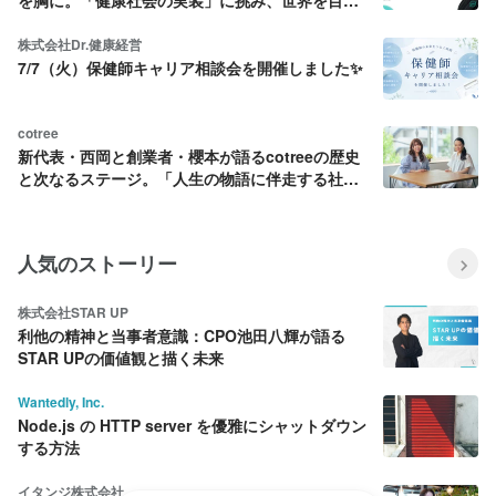
す
株式会社Dr.健康経営
7/7（火）保健師キャリア相談会を開催しました✨
cotree
新代表・西岡と創業者・櫻本が語るcotreeの歴史
と次なるステージ。「人生の物語に伴走する社会
インフラ」を目指して
人気のストーリー
株式会社STAR UP
利他の精神と当事者意識：CPO池田八輝が語る
STAR UPの価値観と描く未来
Wantedly, Inc.
Node.js の HTTP server を優雅にシャットダウン
する方法
イタンジ株式会社