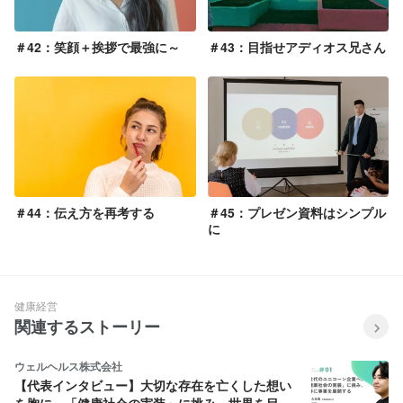
＃42：笑顔＋挨拶で最強に～
＃43：目指せアディオス兄さん
＃44：伝え方を再考する
＃45：プレゼン資料はシンプル
に
健康経営
関連するストーリー
ウェルヘルス株式会社
【代表インタビュー】大切な存在を亡くした想い
を胸に。「健康社会の実装」に挑み、世界を目指