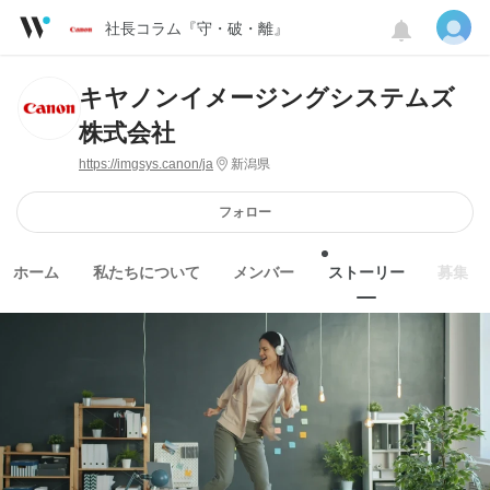
社長コラム『守・破・離』
キヤノンイメージングシステムズ
株式会社
https://imgsys.canon/ja
新潟県
フォロー
ホーム
私たちについて
メンバー
ストーリー
募集