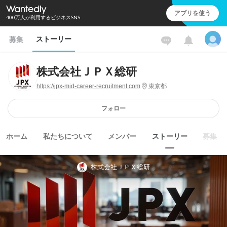
アプリを使う
400万人が利用するビジネスSNS
ストーリー
募集
株式会社ＪＰＸ総研
https://jpx-mid-career-recruitment.com
東京都
フォロー
ホーム
私たちについて
メンバー
ストーリー
募集
株式会社ＪＰＸ総研