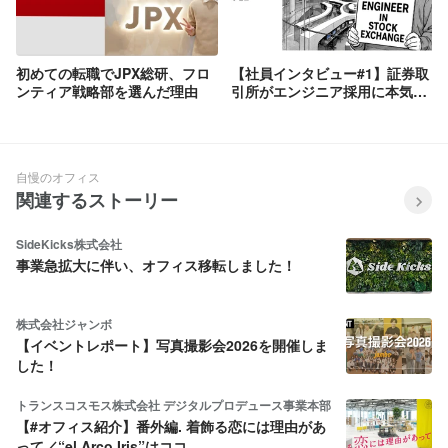
初めての転職でJPX総研、フロ
【社員インタビュー#1】証券取
ンティア戦略部を選んだ理由
引所がエンジニア採用に本気な
理由
自慢のオフィス
関連するストーリー
SideKicks株式会社
事業急拡大に伴い、オフィス移転しました！
株式会社ジャンボ
【イベントレポート】写真撮影会2026を開催しま
した！
トランスコスモス株式会社 デジタルプロデュース事業本部
【#オフィス紹介】番外編. 着飾る恋には理由があ
って／“el Arco Iris”はココ