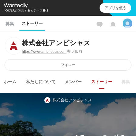
アプリを使う
400万人が利用するビジネスSNS
ストーリー
募集
株式会社アンビシャス
https://www.ambi-tious.com
大阪府
フォロー
ホーム
私たちについて
メンバー
ストーリー
募集
株式会社アンビシャス