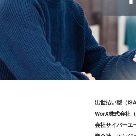
出世払い型（IS
WorX株式会
会社サイバーエ