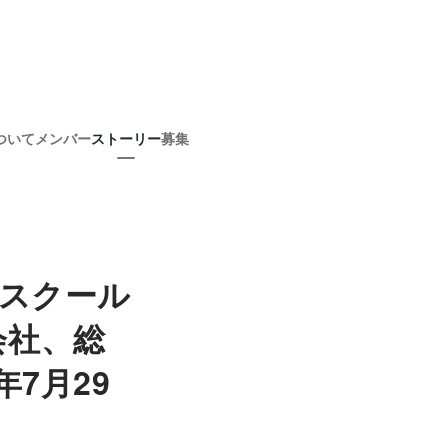
ついて
メンバー
ストーリー
募集
成スクール
式会社、総
年7月29