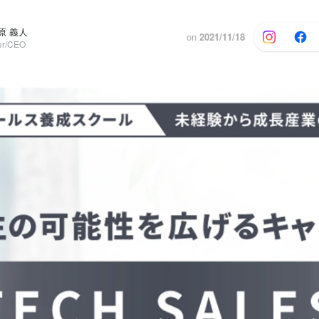
原 義人
on
2021/11/18
r/CEO