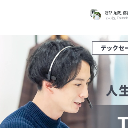
渡部 兼蔵, 藤
その他, Founde
渡部 兼蔵
WorX株式会社 / その他