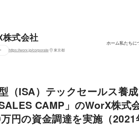
rX株式会社
ホーム
私たちに
ー
https://worx.jp/corporate
東京都
型（ISA）テックセールス養
 SALES CAMP」のWorX株
0万円の資金調達を実施（2021