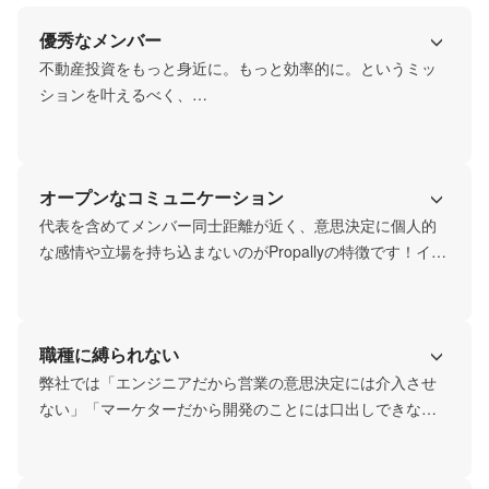
優秀なメンバー
不動産投資をもっと身近に。もっと効率的に。というミッ
ションを叶えるべく、

多方面で活躍してきたメンバーがジョインしています。

芝浦工業大学卒、元オープンハウストップセールスの代
オープンなコミュニケーション
表、慶應義塾大学卒業後、複数の大手企業の経営企画で企
画畑を歩んできた経営陣、M&A業界及びコンサルティング
代表を含めてメンバー同士距離が近く、意思決定に個人的
ファーム経験者、前職パーソルグループのフルスタックエ
な感情や立場を持ち込まないのがPropallyの特徴です！イン
ンジニアなど、それぞれのプロフェッショナルがそれぞれ
ターン生であれ新卒であれ代表であれ、常にお客様起点で
の色を出し、今後の急成長及びミッション達成に向けて一
一番最適解は何か？？を問い続けています！

致団結しています。
「良い人間関係から良い仕事が生まれる」という言葉があ
職種に縛られない
るように、仲が良いのも特徴です！
弊社では「エンジニアだから営業の意思決定には介入させ
ない」「マーケターだから開発のことには口出しできな
い」といった、

職種ドリブンでの必要のない区分は設けておりません。重
要なのは会社にとって最適な意思決定を積み重ねること。