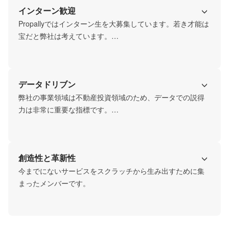
インターン歓迎
そこに職種はあくまで指標として存在しますが、

最終的には一番合理的な選択を取りたいと考えています。
Propallyではインターン生を大募集しています。若き才能は
宝だと弊社は考えています。

代表含めて弊社のメンバーの多くが若手時代の経験の重要
性を熟知しているため、

「まずは挑戦してみたい」というピュアな挑戦心を心から
データドリブン
応援し、形にします！
弊社の事業領域は不動産投資領域のため、データでの説得
力は非常に重要な指標です。

サービス設計においてもとことんこだわっているのはもち
ろん、社内での意思決定でもデータを重要視しています。

「勝つべくして勝つ」ためには、データの存在が必要不可
創造性と革新性
欠だと考えています。
今までにないサービスをスクラッチから生み出すために集
まったメンバーです。