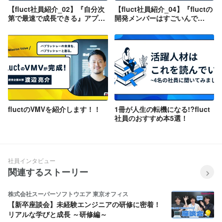
【fluct社員紹介_02】『自分次
【fluct社員紹介_04】『fluctの
第で最速で成長できる』アプリ
開発メンバーはすごいんで
コンサルタントが語るfluctイズ
す！』3度の転職を経験した取
ム！
締役にインタビュー！
fluctのVMVを紹介します！！
1冊が人生の転機になる!?fluct
社員のおすすめ本5選！
社員インタビュー
関連するストーリー
株式会社スーパーソフトウエア 東京オフィス
【新卒座談会】未経験エンジニアの研修に密着！
リアルな学びと成長 ～研修編～