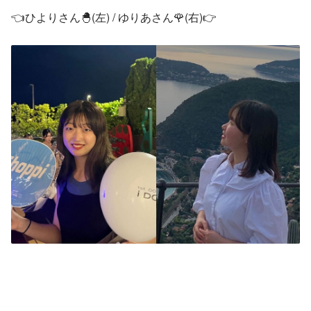
👈ひよりさん🐣(左) / ゆりあさん🌹(右)👉