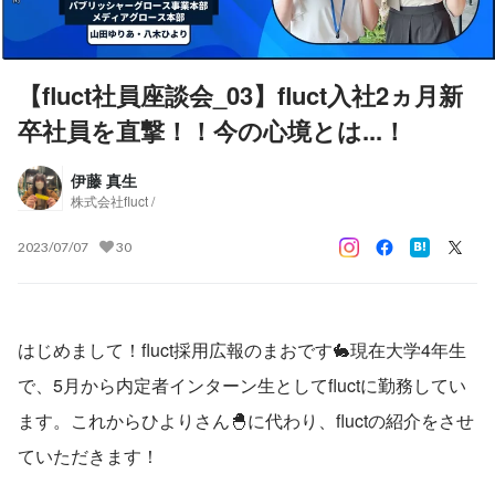
【fluct社員座談会_03】fluct入社2ヵ月新
卒社員を直撃！！今の心境とは...！
伊藤 真生
株式会社fluct /
2023/07/07
30
はじめまして！fluct採用広報のまおです🐇現在大学4年生
で、5月から内定者インターン生としてfluctに勤務してい
ます。これからひよりさん🐣に代わり、fluctの紹介をさせ
ていただきます！