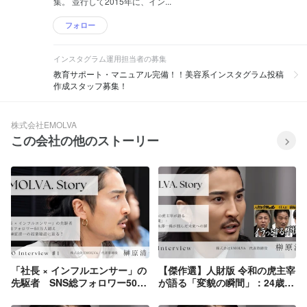
集。 並行して2015年に、イン...
フォロー
インスタグラム運用担当者の募集
教育サポート・マニュアル完備！！美容系インスタグラム投稿
作成スタッフ募集！
株式会社EMOLVA
この会社の他のストーリー
「社長 × インフルエンサー」の
【傑作選】人財版 令和の虎主宰
先駆者 SNS総フォロワー50万
が語る「変貌の瞬間」：24歳無
人を超えるCEO榊原清一の起業
職、永澤一稀が掴んだ未来への