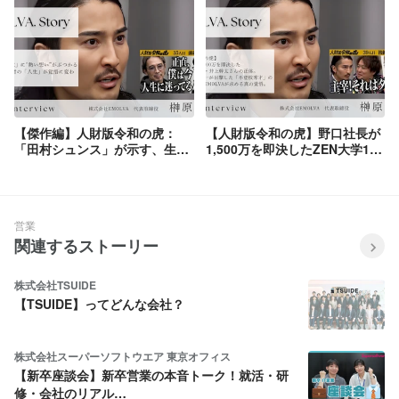
秘話に迫る！【EMOLVA
扉
Story(1)】
【傑作編】人財版令和の虎：
【人財版令和の虎】野口社長が
「田村シュンス」が示す、生き
1,500万を即決したZEN大学18
方の核心
歳・井上幹太さんの正体。主
宰・榊󠄀原清一が目撃した「不登
校秀才」の劇的変貌と、
EMOLVAが求める真の覚悟。
営業
関連するストーリー
株式会社TSUIDE
【TSUIDE】ってどんな会社？
株式会社スーパーソフトウエア 東京オフィス
【新卒座談会】新卒営業の本音トーク！就活・研
修・会社のリアル…