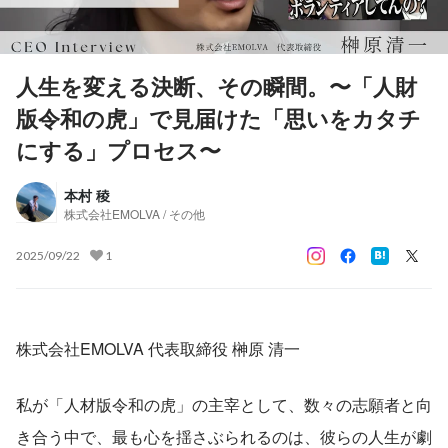
人生を変える決断、その瞬間。〜「人財
版令和の虎」で見届けた「思いをカタチ
にする」プロセス〜
本村 稜
株式会社EMOLVA / その他
2025/09/22
1
株式会社EMOLVA 代表取締役 榊󠄀原 清一
私が「人材版令和の虎」の主宰として、数々の志願者と向
き合う中で、最も心を揺さぶられるのは、彼らの人生が劇