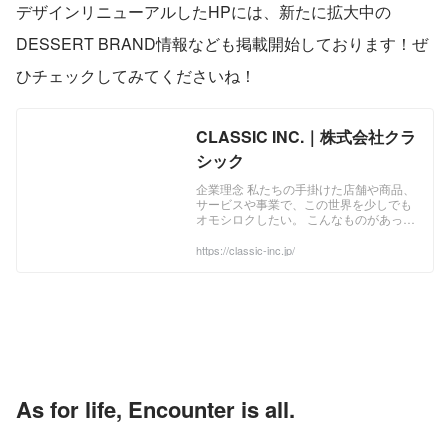
デザインリニューアルしたHPには、新たに拡大中の
DESSERT BRAND情報なども掲載開始しております！ぜ
ひチェックしてみてくださいね！
CLASSIC INC.｜株式会社クラ
シック
企業理念 私たちの手掛けた店舗や商品、
サービスや事業で、この世界を少しでも
オモシロクしたい。 こんなものがあった
らいいな。 こんなお店があったらたまら
ない。 無理だろうと言われたことをカタ
https://classic-inc.jp/
チにしてみたり。 そんなワクワクを原動
力にしながら、感性を武器にどんな時も
チャレンジをし続ける。 それを常に惜し
まないチームがCLASSIC INC.です。 "私
たちが考える一流の商品、上質なサービ
スを多くの人に届けたい" CLASSICの本
質的な意味は"上質・本物・一流"、そし
ていつまでも続く普遍的なもの。 私たち
自身
As for life, Encounter is all. 