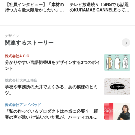
【社員インタビュー】「素材の
テレビ放送続々！SNSでも話題
持つ力を最大限活かしたい」
のKURAMAE CANNELEってど
SNSで大人気のカフェで新メニ
んなお店？
ューを創作するシェフの想いと
は？
デザイン
関連するストーリー
株式会社A.C.O.
分かりやすい言語切替UIをデザインする3つのポイ
ント
株式会社大滝工務店
学校や事務所の天井でよくみる、あの模様のヒミ
ツ。
株式会社アンドパッド
「私の作っているプロダクトは本当に必要？」顧
客の声が遠いと悩んでいた私が、バーティカル
SaaS にデザインの面白さを見出すまで