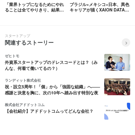
「業界トップになるためにやれ
ブラジル×メキシコ×日本、異色
ることは全てやりきり、結果を
キャリアが描くXAION DATAで
出す」CRO 奈良慎太郎の決意
の未来
と覚悟
スタートアップ
関連するストーリー
ゼヒトモ
外資系スタートアップのドレスコードとは？（み
んな、何着て働いてるの？）
ランディット株式会社
祝・設立5周年！「個」から「強固な組織」へ――
感謝と決意を胸に、次の10年へ踏み出す特別な夜
株式会社アドドットコム
【会社紹介】アドドットコムってどんな会社？