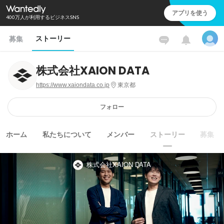
アプリを使う
400万人が利用するビジネスSNS
ストーリー
募集
株式会社XAION DATA
https://www.xaiondata.co.jp
東京都
フォロー
ホーム
私たちについて
メンバー
ストーリー
募集
株式会社XAION DATA