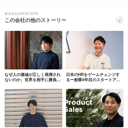
株式会社XAION DATA
この会社の他のストーリー
なぜ人の価値が正しく発揮され
日本のHRをゲームチェンジす
ないのか。世界を相手に勝負し
るー創業4年目のスタートアッ
続ける、石崎が描く未来。
プで目指す新しい採用のカタチ
ー