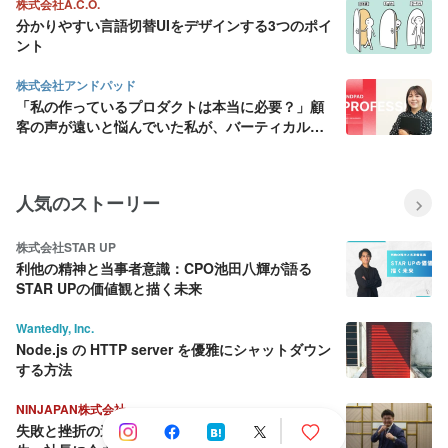
株式会社A.C.O.
分かりやすい言語切替UIをデザインする3つのポイ
ント
株式会社アンドパッド
「私の作っているプロダクトは本当に必要？」顧
客の声が遠いと悩んでいた私が、バーティカル
SaaS にデザインの面白さを見出すまで
人気のストーリー
株式会社STAR UP
利他の精神と当事者意識：CPO池田八輝が語る
STAR UPの価値観と描く未来
Wantedly, Inc.
Node.js の HTTP server を優雅にシャットダウン
する方法
NINJAPAN株式会社
失敗と挫折の連続から這い上がり続ける壮絶な人