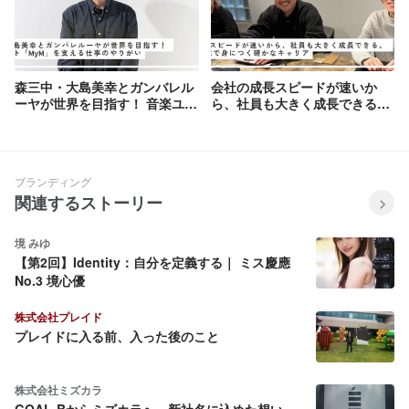
森三中・大島美幸とガンバレル
会社の成長スピードが速いか
ーヤが世界を目指す！ 音楽ユニ
ら、社員も大きく成長できる。
ット「MyM」を支える仕事のや
STARBASEで身につく確かなキ
りがい【スタッフインタビュー
ャリア
Vol.6】
ブランディング
関連するストーリー
境 みゆ
【第2回】Identity：自分を定義する｜ ミス慶應
No.3 境心優
株式会社プレイド
プレイドに入る前、入った後のこと
株式会社ミズカラ
GOAL-Bからミズカラへ。新社名に込めた想い