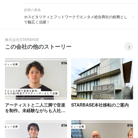
総務の募集
ホスピタリティとフットワークでエンタメ総合商社の総務とし
て幅広く活躍！
株式会社STARBASE
この会社の他のストーリー
アーティストと二人三脚で音楽
STARBASE本社移転のご案内
を制作。未経験ながらも入社2
年目でプロデューサーとして活
躍【スタッフインタビュー
Vol.3】