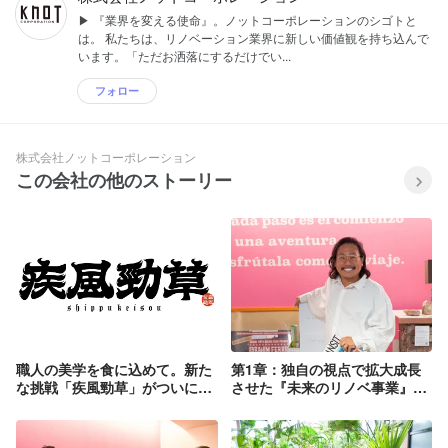
▶︎ 『業界を変える使命』。ノットコーポレーションのシゴトと
は。 私たちは、リノベーション業界に新しい価値観を持ち込んで
います。「ただお洒落にするだけでい...
フォロー
株式会社ノットコーポレーション
この会社の他のストーリー
職人の美学を食に込めて。新た
第1章：独自の視点で拡大成長
な挑戦「疾風勁草」がついにオ
させた『未来のリノベ事業』と
ープン！
は。職人からたたき上げで起業
した社長のシゴトとミライの
話。