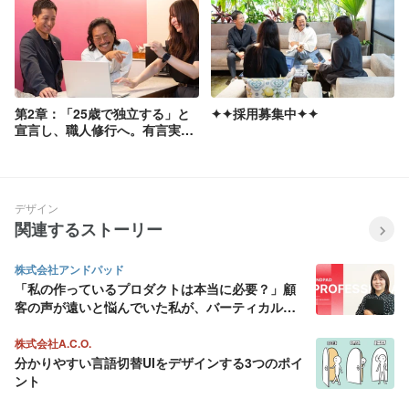
第2章：「25歳で独立する」と
✦✦採用募集中✦✦
宣言し、職人修行へ。有言実行
で起業した代表河内の素顔に迫
る。
デザイン
関連するストーリー
株式会社アンドパッド
「私の作っているプロダクトは本当に必要？」顧
客の声が遠いと悩んでいた私が、バーティカル
SaaS にデザインの面白さを見出すまで
株式会社A.C.O.
分かりやすい言語切替UIをデザインする3つのポイ
ント