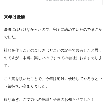
週間、 14回 できます。 日経社歌コンテ
スト投票ページ 皆さんお願いなので
「毎日朝起きたら、電気をつけて、顔を
洗って、歯を磨きながらこの投票サイト
来年は優勝
に行き、ハイボールの投票サイトへ投票
する」 という習慣を身に着けてくださ
い。 優勝したら、 全国のJOYSOUND に
この動画とともに、僕らの社歌が入るん
決勝には行けなかったので、完全に諦めていたのでまさか
です。 カラオ
でした。
社歌を作ることの楽しさはどこかの記事で共有したと思う
のですが、本当に楽しいのですべての会社におすすめしま
す。
この賞を頂いたことで、今年は絶対に優勝してやろうとい
う気持ちが高まりました。
取り急ぎ、ご協力への感謝と受賞のお知らせでした！