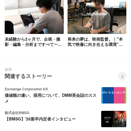
「SWIPEDRAMA」にて配信ス
タート！
未経験から2ヶ月で、企画・撮
将来の夢は、映画監督。｜"本
影・編集・分析まですべて一人
気で映像に向き合える環境"を
で。｜"ワクワク"に飛び込んだ
選んだ大学生のリアル
大学生のリアル
採用
関連するストーリー
Exchange Corporation KK
価値観の違い、採用について、DMM英会話のスス
メ
株式会社BMSG
【BMSG】'26新卒内定者インタビュー