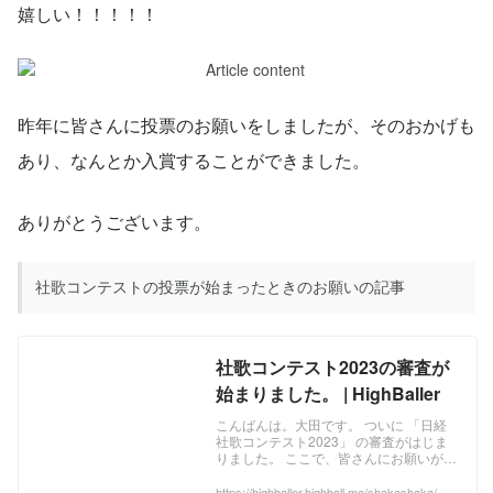
嬉しい！！！！！
昨年に皆さんに投票のお願いをしましたが、そのおかげも
あり、なんとか入賞することができました。
ありがとうございます。
社歌コンテストの投票が始まったときのお願いの記事
社歌コンテスト2023の審査が
始まりました。 | HighBaller
こんばんは。大田です。 ついに 「日経
社歌コンテスト2023」 の審査がはじま
りました。 ここで、皆さんにお願いがあ
ります。 下記の投票サイトから 1日1票
だけ毎日投票できるらしく、あと残り2
https://highballer.highball.me/shakashaka/