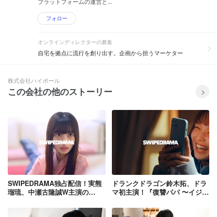
プラットフォームの運営と...
フォロー
オンラインディレクターの募集
自宅を拠点に流行を創り出す。企画から担うマーケター
株式会社ハイボール
この会社の他のストーリー
SWIPEDRAMA独占配信！実熊
ドランクドラゴン鈴木拓、ドラ
瑠琉、中瀬古隆誠W主演の
マ初主演！『復讐パパ 〜イジ
「505の約束」配信スタート！
メ・リベンジャー〜』、縦型シ
ョートドラマアプリ