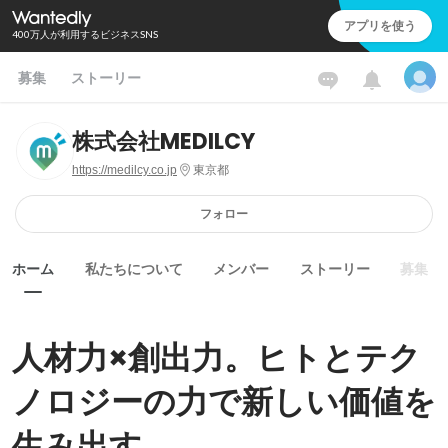
アプリを使う
400万人が利用するビジネスSNS
募集
ストーリー
株式会社MEDILCY
https://medilcy.co.jp
東京都
フォロー
ホーム
私たちについて
メンバー
ストーリー
募集
人材力×創出力。ヒトとテク
ノロジーの力で新しい価値を
生み出す