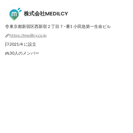
株式会社MEDILCY
【株式会社メジルシ】本社が移転いたしま
設立3年目のスタート
した！
で急成長を遂げたワケ
東京都新宿区西新宿２丁目７−番1
小田急第一生命ビル
最新順で表示
最新順で表示
https://medilcy.co.jp
2021/4 に設立
30人のメンバー