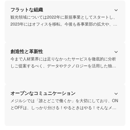
フラットな組織
観光領域については2022年に新規事業としてスタートし、
2023年にはオフィスを移転。今後も各事業部の拡大や、新
規事業の立ち上げも計画中です。社員全員がフラットな評
価となるように、定められた期間内で売上や契約件数とい
った評価軸を設け評価を実施。社員のキャリアアップ指導
創造性と革新性
や新規事業への立ち上げ、マネジメント等を担当していた
だくなど、目指せるキャリアプランはさまざま。年齢や社
今まで人材業界には足りなかったサービスを徹底的に分析
歴など関係なく、頑張った社員がきちんと評価され給与に
しご提案するべく、データやテクノロジーを活用した独自
還元される環境を整えています。
の最新採用マーケティングを導入。長期的に地域に根差し
活躍する人材の確保・育成を目的に、それら領域の採用課
題に真摯に向き合い課題が解決できるよう提案を行ってい
オープンなコミュニケーション
ます。今後も当社独自の採用DXや、コンサル知識などを活
かし、扱う職種・エリアの拡大を計画し、更なる事業拡大
メジルシでは「誰とどこで働くか」を大切にしており、ON
を目指しています。
とOFFは、しっかり分ける！やるときはやる！そんなメン
バーが集まっています。さらにプライベートでもアウトド
アや食事などで交流をしたり、家族同士でクライアントで
ある観光地へ遊びに行ったりなど社員同士の仲が良いこと