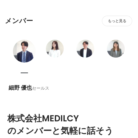
も魅力の一つ。だからこそ社内は常に和やかな雰囲気で、
思ったこと、感じたことを即事業に反映できる社風となっ
メンバー
ています。

もっと見る
細野 優也
セールス
株式会社MEDILCY
のメンバーと気軽に話そう