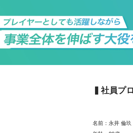
▍社員プロ
名前：永井 倫玖