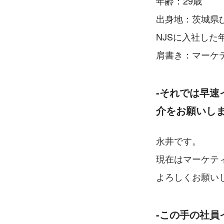
年齢：29歳
出身地：茨城県
NJSに入社した年：
肩書き：マーケ
-それでは早
介をお願いし
永井です。
現在はマーケテ
よろしくお願い
-この手の社