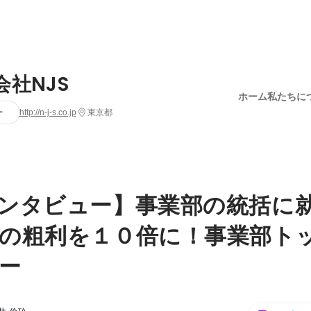
会社NJS
ホーム
私たちに
ー
http://n-j-s.co.jp
東京都
ンタビュー】事業部の統括に
の粗利を１０倍に！事業部ト
ー