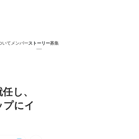
ついて
メンバー
ストーリー
募集
就任し、
ップにイ