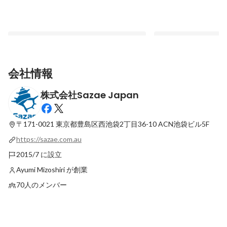
会社情報
株式会社Sazae Japan
Sazae 、Odoo とのパートナーシップを発
Odoo Roadshow in
表: ERP導入で企業の成長を支援
ました。
〒171-0021 東京都豊島区西池袋2丁目36-10
ACN池袋ビル5F
最新順で表示
最新順で表示
https://sazae.com.au
2015/7 に設立
Ayumi Mizoshiri が創業
70人のメンバー