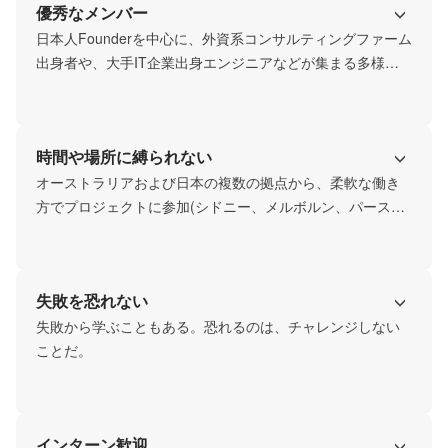
優秀なメンバー
日本人Founderを中心に、外資系コンサルティングファーム
出身者や、大手IT企業出身エンジニアなどが集まる多様性
あるチーム構成となっています。
時間や場所に縛られない
オーストラリアおよび日本の複数の拠点から、柔軟な働き
方でプロジェクトに参加(シドニー、メルボルン、パース、
ブリスベン、ゴールドコースト、東京、北海道など)。同時
に、シドニー、メルボルン、東京、京都などの各オフィス
でも、フィジカルにメンバー同士が協力し、共創の活動を
失敗を恐れない
失敗から学ぶこともある。恐れるのは、チャレンジしない
ことだ。
インターン歓迎