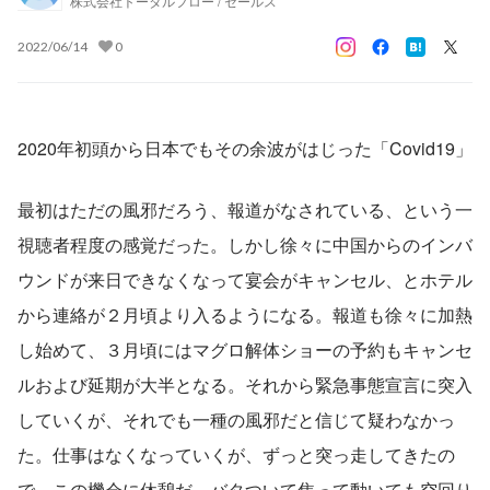
株式会社トータルフロー / セールス
2022/06/14
0
2020年初頭から日本でもその余波がはじった「Covid19」
最初はただの風邪だろう、報道がなされている、という一
視聴者程度の感覚だった。しかし徐々に中国からのインバ
ウンドが来日できなくなって宴会がキャンセル、とホテル
から連絡が２月頃より入るようになる。報道も徐々に加熱
し始めて、３月頃にはマグロ解体ショーの予約もキャンセ
ルおよび延期が大半となる。それから緊急事態宣言に突入
していくが、それでも一種の風邪だと信じて疑わなかっ
た。仕事はなくなっていくが、ずっと突っ走してきたの
で、この機会に休憩だ。バタついて焦って動いても空回り