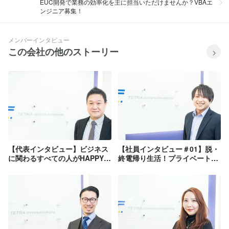
EUC開発で業務の効率化を主に担当いただけませんか？VBAエ
ンジニア募集！
メンバーインタビュー
この会社の他のストーリー
【代表インタビュー】ビジネス
【社員インタビュー＃01】脱・
に関わるすべての人がHAPPYに
終電帰り生活！プライベートも
なる組織を本気で目指していま
充実し学ぶ意欲が向上したとい
す
うエンジニア小川さん