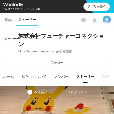
アプリを使う
400万人が利用するビジネスSNS
ストーリー
募集
株式会社フューチャーコネクショ
ン
https://future-connection.co.jp
東京都
フォロー
ホーム
私たちについて
メンバー
ストーリー
募集
株式会社フューチャーコネクション